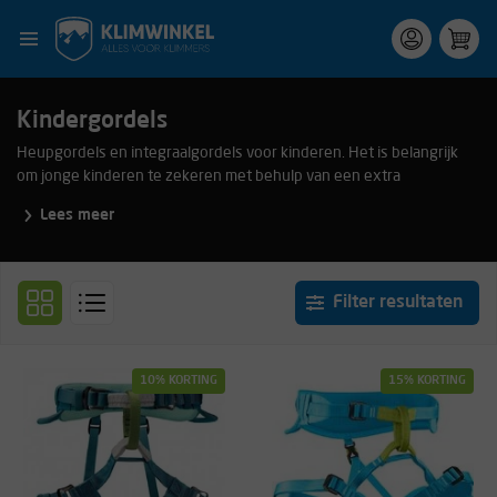
Kindergordels
Heupgordels en integraalgordels voor kinderen. Het is belangrijk
om jonge kinderen te zekeren met behulp van een extra
borstgordel of integraalgordel, omdat hun balans nog niet zo ver
Lees meer
ontwikkeld is als bij een volwassene. Ook zijn de heupen vaak nog
erg smal, waardoor ze uit een normale gordel kunnen glijden. Check
ook eens de
keuzehulp
als je meer wilt weten over klimgordels.
Filter resultaten
10% KORTING
15% KORTING