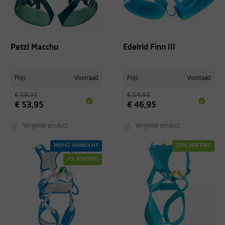
Petzl Macchu
Edelrid Finn III
Prijs
Voorraad
Prijs
Voorraad
€ 59,95
€ 54,95
€ 53,95
€ 46,95
Vergelijk product
Vergelijk product
MEEST VERKOCHT
10% KORTING
7% KORTING