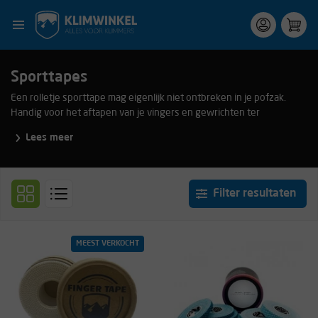
Sporttapes
Een rolletje sporttape mag eigenlijk niet ontbreken in je pofzak.
Handig voor het aftapen van je vingers en gewrichten ter
voorkoming van blessures of juist ter ondersteuning van je spieren
Lees meer
bij een blessure. Kijk wel even naar de breedte van de tape. Smalle
tape is handig voor lastige plekjes en voor om je vingers, brede tape
is juist weer handig voor bijvoorbeeld je hand, pols en elleboog.
Filter resultaten
MEEST VERKOCHT