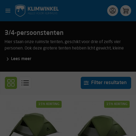
3/4-persoonstenten
Hier staan onze ruimste tenten, geschikt voor drie of zelfs vier
personen. Ook deze grotere tenten hebben licht gewicht, kleine
pakmaat en zijn eenvoudig en snel op te zetten. Ideaal bij koude
Lees meer
omstandigheden, want zo kan je sneller van de warmte in de tent
genieten.
Filter resultaten
15% KORTING
15% KORTING