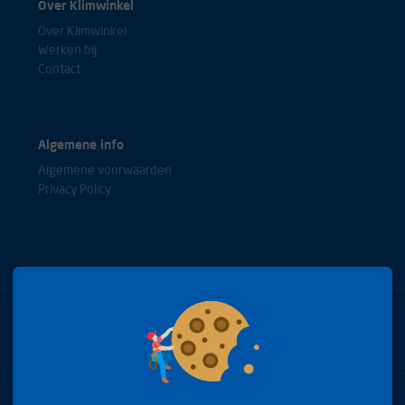
Over Klimwinkel
Over Klimwinkel
Werken bij
Contact
Algemene info
Algemene voorwaarden
Privacy Policy
Bel met onze experts
+31(0)85 0653688