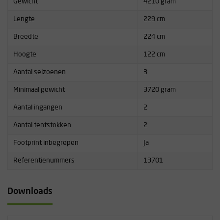
Gewicht
4210 gram
polyester, PFAS-vrije DWR
Bodemmateriaal: 75D taffeta polyester, 3000 mm polyether
Lengte
229 cm
urethaan, PFAS-vrije DWR
Breedte
Meegeleverd: binnentent, buitentent, footprint, stokken,
224 cm
haringen, scheerlijnen, compressiezak, opzetinstructies
Hoogte
122 cm
Materialen: nylon, polyester, aluminium
Aantal seizoenen
3
Minimaal gewicht
3720 gram
Aantal ingangen
2
Aantal tentstokken
2
Footprint inbegrepen
Ja
Referentienummers
13701
Downloads