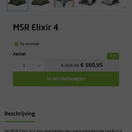
MSR Elixir 4
Op voorraad
Aantal
-15%
€ 560,95
1
€ 659,95
In winkelwagen
Beschrijving
De MSR Elixir 4 is een veelzijdige vier-persoonstent die perfect is