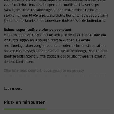
voor familietochten, autokamperen en multisport-basecamps.
Dankzij de ruime, rechthoekige binnentent, sterke aluminium
stokken en een PFAS-vrije, waterdichte buitentent biedt de Elixir 4
je een comfortabele en betrouwbare thuisbasis in de buitenlucht.
Ruime, super-leefbare vier-persoonstent
Met een oppervlakte van 5,1 m² heb je in de Elixir 4 alle ruimte om
languit te liggen en je spullen kwijt te kunnen. De echte
rechthoekige vloer zorgt ervoor dat moderne, brede slaapmatten
naast elkaar passen zonder overlap. De binnenhoogte van 122 cm
geeft je extra hoofdruimte, zodat je ook bij slecht weer relaxed in
de tent kunt zitten.
Slim interieur: comfort, opbergruimte en privacy
De binnentent is opgebouwd uit een mix van mesh en dichte stof.
Zo heb je een fijne balans tussen ventilatie, warmtebehoud en
privacy. De no-curve deuren lopen soepel met één hand en sluiten
Lees meer...
op één vast punt, zodat je in het donker altijd direct de opening
vindt. Handige tech-vakken met kabelpoorten in de hoeken houden
Plus- en minpunten
je opladers en oortjes netjes. Grote gear lofts bovenin zijn ideaal
voor je hoofdlamp, zonnebril en andere spullen die je snel bij de
hand wilt hebben.