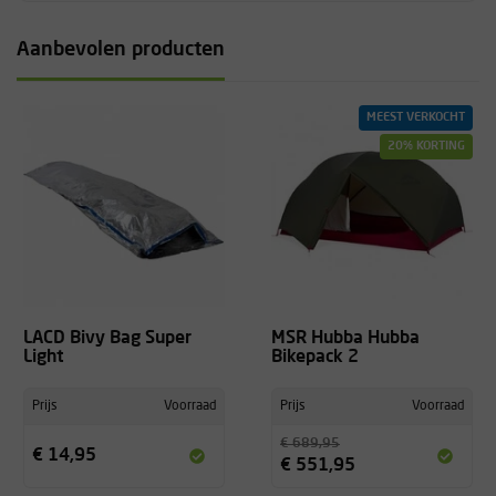
Aanbevolen producten
MEEST VERKOCHT
20% KORTING
LACD Bivy Bag Super
MSR Hubba Hubba
Light
Bikepack 2
Prijs
Voorraad
Prijs
Voorraad
€ 689,95
€ 14,95
€ 551,95