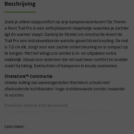
Beschrijving
Zoek je ultiem slaapcomfort op al je kampeeravonturen? De Therm-
a-Rest Trail Pro is een zelfopblazend slaapmatje waarmee je zachter
ligt én warmer slaapt. Dankzij de StrataCore constructie levert de
Trail Pro een indrukwekkende warmte-gewichtsverhouding. De mat
is 7,6 cm dik, zorgt voor een zachte ondersteuning en is compact op
te bergen. Met het WingLock ventiel is in- en uitpakken extra
makkelijk. Ideaal voor iedereen die net wat meer comfort en isolatie
zoekt bij hiking, trektochten of kamperen in koude seizoenen.
StrataCore™ Constructie
Unieke vulling van aaneengesloten thermisch schuim met
afwisselende luchtkanalen: hoge isolatiewaarde zonder zwaarder
te worden.
Premium stretch-knit bovenstof
Zorgvuldig geweven stretchstof aan de bovenkant vormt zich
soepel naar je lichaam en voelt zacht aan voor maximaal ligcomfort.
Lees meer...
Technische specificaties