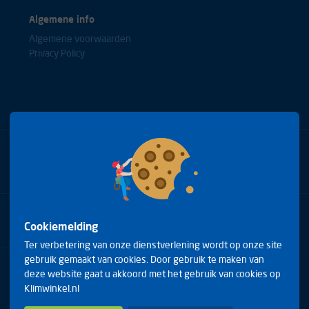
Algemene info
Algemene voorwaarden
Privacy Policy
Bel met onze experts
+31(0)85 0653688
Cookiemelding
Ter verbetering van onze dienstverlening wordt op onze site
gebruik gemaakt van cookies. Door gebruik te maken van
Arduinstraat 20
deze website gaat u akkoord met het gebruik van cookies op
4827 HK Breda
Klimwinkel.nl
Telefoon:
+31(0)85 0653688
E-mail:
info@klimwinkel.nl