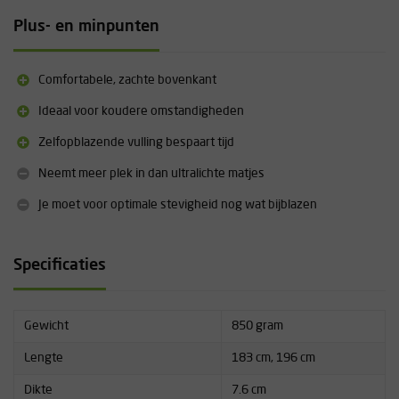
Dikte: 7,6 cm (3 inch)
Plus- en minpunten
R-waarde: 4,4
Maten: Regular (183x51 cm), Large (196x63 cm)
Gewicht: Regular: 0,85 kg, Large: 1,1 kg
Comfortabele, zachte bovenkant
Pakmaat: Regular: 28x22 cm, Wide/Large: 33x23 cm
Materiaal bovenzijde: 50D polyester knit
Ideaal voor koudere omstandigheden
Materiaal onderzijde: 75D polyester solution dyed
Zelfopblazende vulling bespaart tijd
Kern: Urethaan schuim
Zelfopblazend (open cel schuim)
Neemt meer plek in dan ultralichte matjes
WingLock™ ventiel: snel opblazen/ontluchten;
éénrichtingsventiel
Je moet voor optimale stevigheid nog wat bijblazen
Inclusief stuff sack
Gemaakt in Ierland
Specificaties
Gewicht
850 gram
Lengte
183 cm, 196 cm
Dikte
7.6 cm