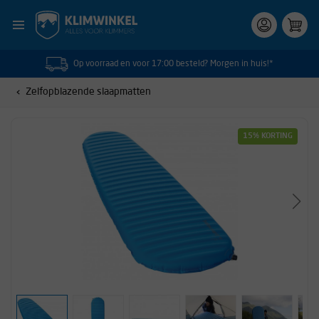
Op voorraad en voor 17:00 besteld? Morgen in huis!*
Zelfopblazende slaapmatten
15% KORTING