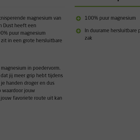
 knisperende magnesium van
100% puur magnesium
n Dust heeft een
In duurame hersluitbare 
 100% puur magnesium
zak
it in een grote hersluitbare
t magnesium in poedervorm.
at jij meer grip hebt tijdens
 je handen droger en dus
p waardoor jouw
ouw favoriete route uit kan