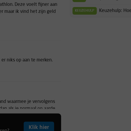
thlon. Deze voelt fijner aan
Keuzehulp: Hoe
KEUZEHULP
r maar ik vind het zijn geld
b er niks op aan te merken.
hand waarmee je vervolgens
 dan als je normaal op aarde
Klik hier