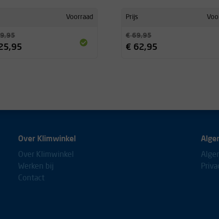
Voorraad
Prijs
Voo
9,95
€ 69,95
25,95
€ 62,95
zacht, na lang gebruik geen
Over Klimwinkel
Alge
Over Klimwinkel
Alge
oevoegingen. Moon Dust heeft
Werken bij
Priva
rste deel van de
Contact
okken in maar die verpulveren
 fijn poeder is, is het