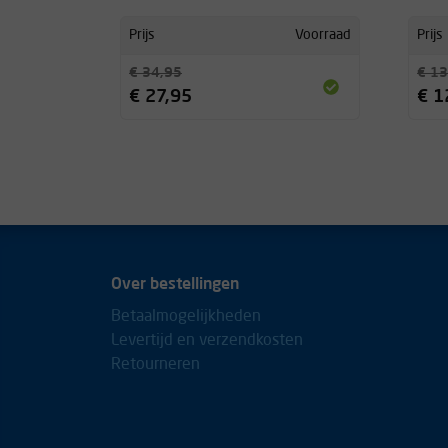
zak.
Prijs
Voorraad
Prijs
Lucas
€ 34,95
€ 13
€ 27,95
€ 1
Goeie plak, ideaal voor buiten en binnen. Blijft 
grind in je pofzak.
Wouter
Over bestellingen
Betaalmogelijkheden
Super fijn magnesium in poedervorm, zonder t
Levertijd en verzendkosten
geen grove brokkelige structuur zoals in het ee
Retourneren
productomschrijving staat. Er zitten wel wat br
tot stof (dust) als je er in knijpt. Doordat het zulk
aanbrengen op de handen erg gemakkelijk.