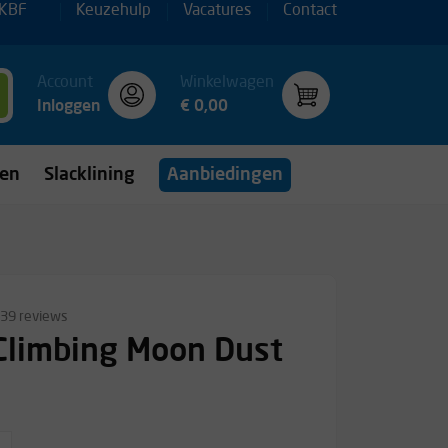
 KBF
Keuzehulp
Vacatures
Contact
Account
Winkelwagen
Inloggen
€ 0,00
gen
Slacklining
Aanbiedingen
39 reviews
Climbing Moon Dust