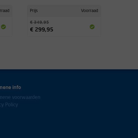
rraad
Prijs
Voorraad
€ 349,95
€ 299,95
mene info
mene voorwaarden
cy Policy