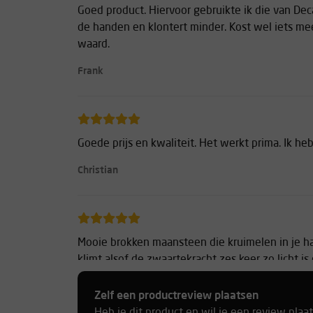
Goed product. Hiervoor gebruikte ik die van Deca
de handen en klontert minder. Kost wel iets mee
waard.
Frank
Goede prijs en kwaliteit. Het werkt prima. Ik he
Christian
Mooie brokken maansteen die kruimelen in je 
klimt alsof de zwaartekracht zes keer zo licht is
gewend bent.
Zelf een productreview plaatsen
Fedor