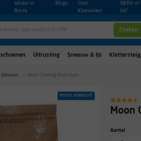
Winkel in
Blogs
Over
NKBV of
Breda
Klimwinkel
lid?
Zoeken
mschoenen
Uitrusting
Sneeuw & IJs
Kletterstei
 klimmers
Moon Climbing Moon Dust
MEEST VERKOCHT
Moon 
Aantal