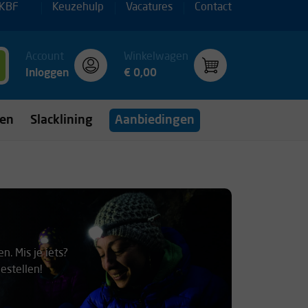
 KBF
Keuzehulp
Vacatures
Contact
Account
Winkelwagen
Inloggen
€ 0,00
gen
Slacklining
Aanbiedingen
n. Mis je iets?
estellen!