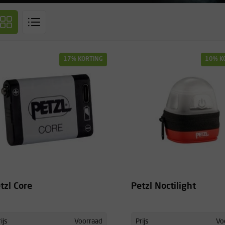
17% KORTING
10% K
tzl Core
Petzl Noctilight
ijs
Voorraad
Prijs
Vo