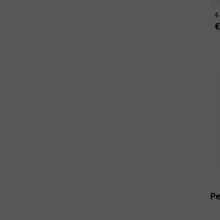
€
€
Pe