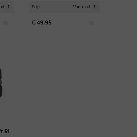
?
?
ad
Prijs
Voorraad
€ 49,95
t RL