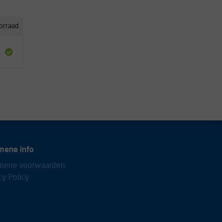
orraad
mene info
mene voorwaarden
cy Policy