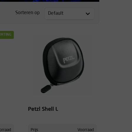
Sorteren op
ORTING
Petzl Shell L
orraad
Prijs
Voorraad