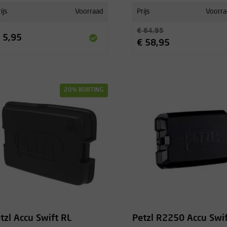
ijs
Voorraad
Prijs
Voorra
€ 64,95
 5,95
€ 58,95
20% KORTING
tzl Accu Swift RL
Petzl R2250 Accu Swif