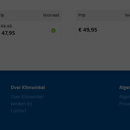
ijs
Voorraad
Prijs
Vo
 59,95
€ 49,95
 47,95
Over Klimwinkel
Alge
Over Klimwinkel
Alge
Werken bij
Priva
Contact