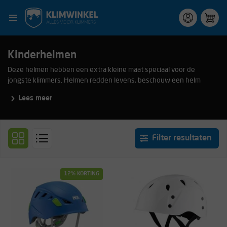
Kinderhelmen
Deze helmen hebben een extra kleine maat speciaal voor de
jongste klimmers. Helmen redden levens, beschouw een helm
daarom als essentieel in je klimuitrusting. Check ook
Lees meer
eens de
keuzehulp
om je te helpen bij het maken van de juiste
keuze.
Filter resultaten
12% KORTING