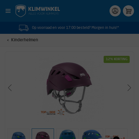
Op voorraad en voor 17:00 besteld? Morgen in huis!*
Kinderhelmen
12% KORTING