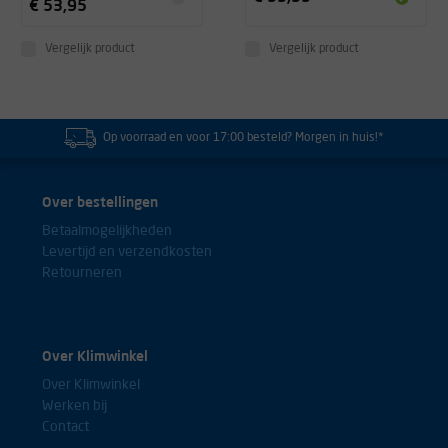
€ 53,95
Vergelijk product
Vergelijk product
Op voorraad en voor 17:00 besteld? Morgen in huis!*
Over bestellingen
Betaalmogelijkheden
Levertijd en verzendkosten
Retourneren
Over Klimwinkel
Over Klimwinkel
Werken bij
Contact