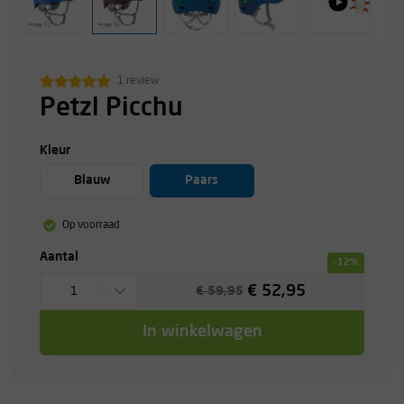
1 review
Petzl Picchu
Kleur
Blauw
Paars
Op voorraad
Aantal
-12%
€ 52,95
1
€ 59,95
In winkelwagen