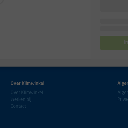
I
Over Klimwinkel
Alge
Over Klimwinkel
Alge
Werken bij
Priva
Contact