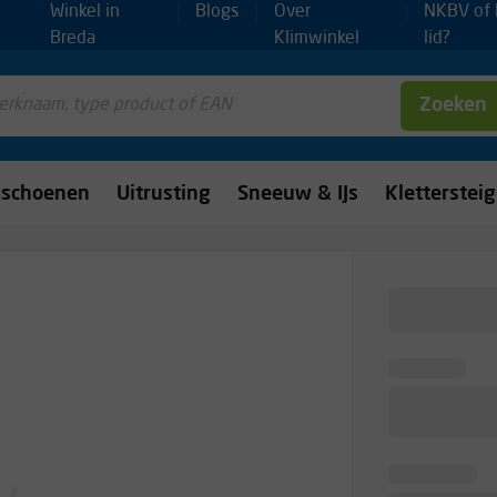
Winkel in
Blogs
Over
NKBV of
Breda
Klimwinkel
lid?
Zoeken
mschoenen
Uitrusting
Sneeuw & IJs
Kletterstei