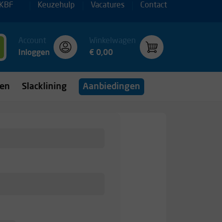
 KBF
Keuzehulp
Vacatures
Contact
Account
Winkelwagen
Inloggen
€ 0,00
gen
Slacklining
Aanbiedingen