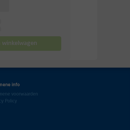
n winkelwagen
mene info
mene voorwaarden
cy Policy