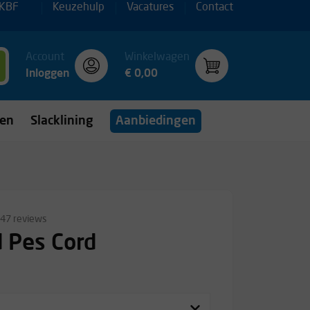
 KBF
Keuzehulp
Vacatures
Contact
Account
Winkelwagen
Inloggen
€ 0,00
gen
Slacklining
Aanbiedingen
47 reviews
d Pes Cord