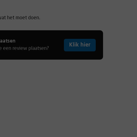
wat het moet doen.
laatsen
Klik hier
je een review plaatsen?
 prima voor de meeste topankers in
 safer dan een reguliere sling. Voor
e aan te velen.