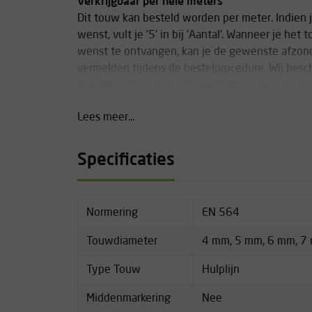
Verkrijgbaar per hele meters
Dit touw kan besteld worden per meter. Indien 
wenst, vult je '5' in bij 'Aantal'. Wanneer je he
wenst te ontvangen, kan je de gewenste afzonde
vermelden tijdens de bestelprocedure. Wij besc
snijapparatuur om de touweinden zo veel mogeli
beschermen.
Lees meer...
Technische specificaties:
Diameter: 4 mm
Specificaties
Gewicht: 16 g/m
Min. sterkte: 6.0 kN (ca 600 kg)
Normering
EN 564
Diameter: 5 mm
Gewicht: 21 g/m
Touwdiameter
4 mm, 5 mm, 6 mm, 7
Min. sterkte: 7.0 kN (ca 700 kg)
Type Touw
Hulplijn
Diameter: 6 mm
Gewicht: 30 g/m
Middenmarkering
Nee
Min. sterkte: 9.0 kN (ca 900 kg)