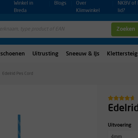
Winkel in
Blogs
Over
NKBV of
Breda
Klimwinkel
lid?
Zoeken
mschoenen
Uitrusting
Sneeuw & IJs
Kletterstei
Edelrid Pes Cord
Edelri
Uitvoering
4mm