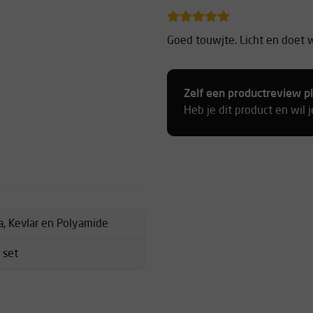
Goed touwjte. Licht en doet 
Rick
Zelf een productreview p
Heb je dit product en wil 
Top product. Lengte 50 cm is
sportklimroutes. Stuk beter en
multipitchroutes is een langer
Martijn
, Kevlar en Polyamide
 set
Gewoon goed touw.
Brett