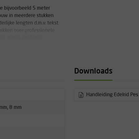
je bijvoorbeeld 5 meter
t touw in meerdere stukken
rlijke lengten d.m.v. tekst
hikken over professionele
jk tegen rafelen te
Downloads
Handleiding Edelrid Pes
 mm, 8 mm