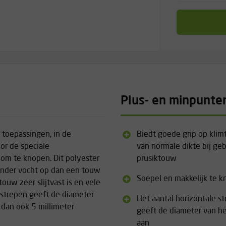
Plus- en minpunte
n toepassingen, in de
Biedt goede grip op kli
or de speciale
van normale dikte bij geb
n om te knopen. Dit polyester
prusiktouw
inder vocht op dan een touw
Soepel en makkelijk te 
ouw zeer slijtvast is en vele
 strepen geeft de diameter
Het aantal horizontale s
 dan ook 5 millimeter
geeft de diameter van h
aan