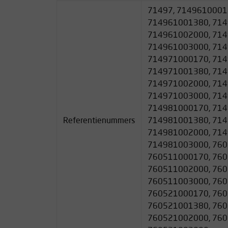
71497, 7149610001
Diameter: 7 mm
714961001380, 714
Gewicht: 38 g/m
714961002000, 714
Min. sterkte: 13.0 kN (ca 1300 kg)
714961003000, 714
714971000170, 714
Diameter: 8 mm
714971001380, 714
Gewicht: 55 g/m
714971002000, 714
Min. sterkte: 18.0 kN (ca 1800 kg)
714971003000, 714
714981000170, 714
Referentienummers
714981001380, 714
714981002000, 714
714981003000, 760
760511000170, 760
760511002000, 760
760511003000, 760
760521000170, 760
760521001380, 760
760521002000, 760