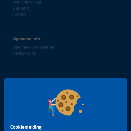
Over Klimwinkel
Werken bij
Contact
Algemene info
Algemene voorwaarden
Privacy Policy
Bel met onze experts
+31(0)85 0653688
Cookiemelding