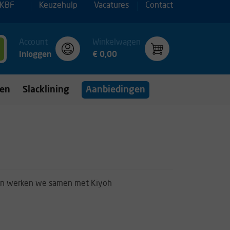
 KBF
Keuzehulp
Vacatures
Contact
Account
Winkelwagen
Inloggen
€ 0,00
gen
Slacklining
Aanbiedingen
doen werken we samen met Kiyoh