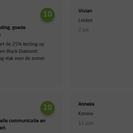
Vivian
10
Leiden
nding, goede
2 juli
n
met de 25% korting op
l en Black Diamond.
ng vlak voor de zomer
Anneke
10
Kinrooi
nelle communicatie en
11 juni
it.