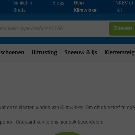
Winkel in
Blogs
Over
NKBV of
Breda
Klimwinkel
lid?
Zoeken
mschoenen
Uitrusting
Sneeuw & IJs
Kletterstei
 wat onze klanten vinden van Klimwinkel. Om dit objectief te 
penen. Uiteraard kun je ons hier ook beoordelen.