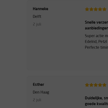
Hanneke
Delft
Snelle verze
2 juli
aanbiedinge
Super actie 
Edelrid, Petz
Perfecte timi
Esther
Den Haag
Duidelijke, s
2 juli
goede kwalite