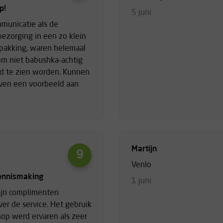
p!
5 juni
municatie als de
 bezorging in een zo klein
rpakking, waren helemaal
 om niet babushka-achtig
ld te zien worden. Kunnen
jven een voorbeeld aan
Martijn
9
Venlo
ennismaking
1 juni
ijn complimenten
ver de service. Het gebruik
op werd ervaren als zeer