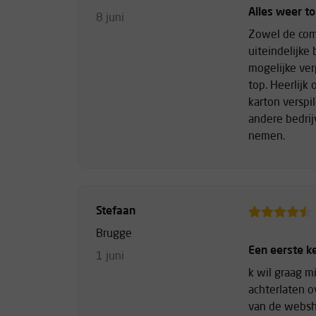
Alles weer to
8 juni
Zowel de com
uiteindelijke
mogelijke ve
top. Heerlijk
karton verspi
andere bedri
nemen.
Stefaan
Brugge
Een eerste k
1 juni
k wil graag m
achterlaten o
van de websh