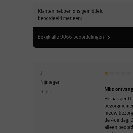
Klanten hebben ons gemiddeld
beoordeeld met een:
Bekijk alle 9066 beoordelingen
J
Nijmegen
Niks ontvan
8 juli
Helaas geeft 
bezorgmoment
nieuw bezorg
de 4de dag. D
alleen beoor