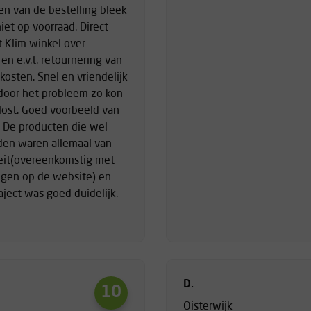
en van de bestelling bleek
iet op voorraad. Direct
t Klim winkel over
en e.v.t. retournering van
osten. Snel en vriendelijk
door het probleem zo kon
ost. Goed voorbeeld van
. De producten die wel
den waren allemaal van
eit(overeenkomstig met
ngen op de website) en
aject was goed duidelijk.
D.
10
Oisterwijk