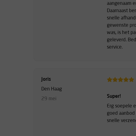
aangenaam en 
Daarnaast ben
snelle afhand
gewenste pro
was, is het p
geleverd. Be
service.
Joris
Den Haag
Super!
29 mei
Erg soepele e
goed aanbod 
snelle verzen