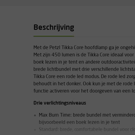
Beschrijving
Met de Petzl Tikka Core hoofdlamp ga je ongehi
Met zijn 450 lumen is de Tikka Core ideaal voor
boek lezen in je tent en andere outdooractivit
brede lichtbundel met drie verschillende lichts
Tikka Core een rode led modus. De rode led zorg
behoudt in het donker. Ook kun je met de rode l
functie activeren voor het doorgeven van een lo
Drie verlichtingsniveaus
Max Burn Time: brede bundel met verminderd
bijvoorbeeld een boek lezen in je tent
Standard: brede, comfortabele bundel voor clo