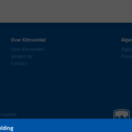
Over Klimwinkel
Alge
Over Klimwinkel
Alge
Werken bij
Priva
Contact
 experts
0653688
lding