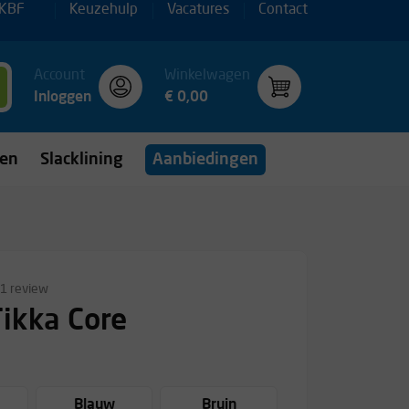
 KBF
Keuzehulp
Vacatures
Contact
Account
Winkelwagen
Inloggen
€ 0,00
gen
Slacklining
Aanbiedingen
1 review
Tikka Core
Blauw
Bruin