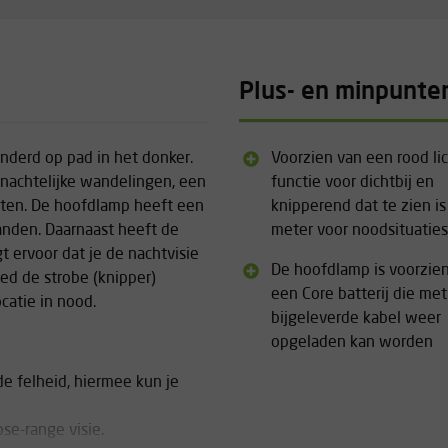
Plus- en minpunte
nderd op pad in het donker.
Voorzien van een rood li
 nachtelijke wandelingen, een
functie voor dichtbij en
eiten. De hoofdlamp heeft een
knipperend dat te zien i
tanden. Daarnaast heeft de
meter voor noodsituaties
t ervoor dat je de nachtvisie
De hoofdlamp is voorzie
ed de strobe (knipper)
een Core batterij die met
catie in nood.
bijgeleverde kabel weer
opgeladen kan worden
e felheid, hiermee kun je
se-range visie.