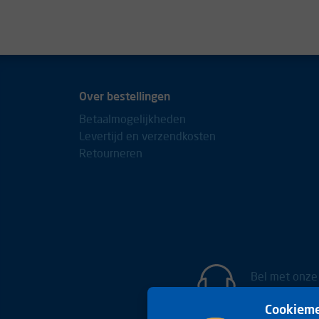
Over bestellingen
Betaalmogelijkheden
Levertijd en verzendkosten
Retourneren
Bel met onze
+31(0)85 
Cookieme