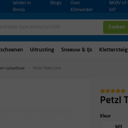
Winkel in
Blogs
Over
NKBV of
Breda
Klimwinkel
lid?
Zoeken
mschoenen
Uitrusting
Sneeuw & IJs
Kletterstei
en oplaadbaar
Petzl Tikka Core
Petzl 
Kleur
Wit