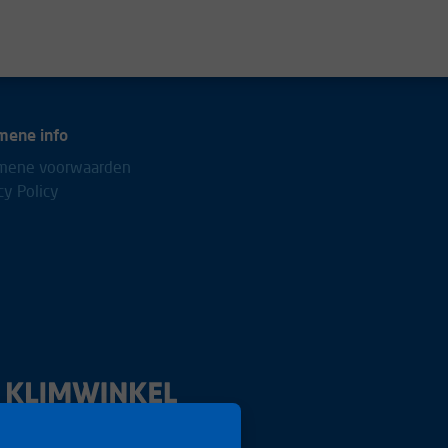
mene info
mene voorwaarden
cy Policy