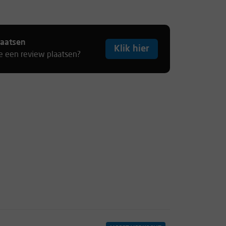
laatsen
Klik hier
je een review plaatsen?