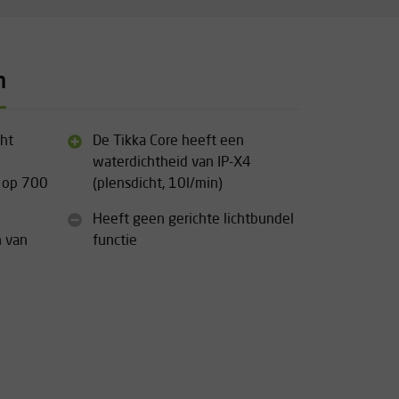
n
cht
De Tikka Core heeft een
waterdichtheid van IP-X4
s op 700
(plensdicht, 10l/min)
Heeft geen gerichte lichtbundel
n van
functie