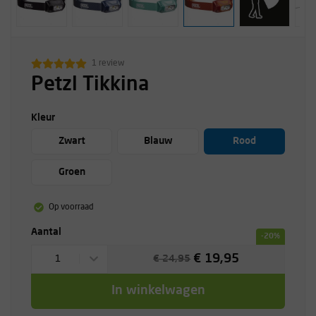
1 review
Petzl Tikkina
Kleur
Zwart
Blauw
Rood
Groen
Op voorraad
Aantal
-20%
€ 19,95
1
€ 24,95
In winkelwagen