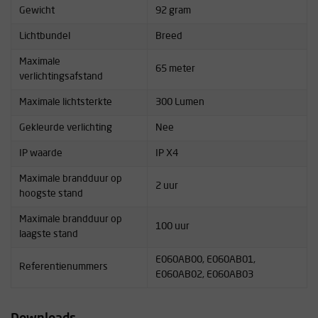
Gewicht
92 gram
Lichtbundel
Breed
Maximale
65 meter
verlichtingsafstand
Maximale lichtsterkte
300 Lumen
Gekleurde verlichting
Nee
IP waarde
IP X4
Maximale brandduur op
2 uur
hoogste stand
Maximale brandduur op
100 uur
laagste stand
E060AB00, E060AB01,
Referentienummers
E060AB02, E060AB03