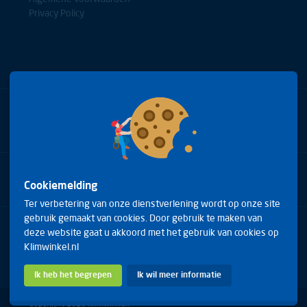
Privacy Policy
Bel met onze experts
+31(0)85 0653688
Cookiemelding
Ter verbetering van onze dienstverlening wordt op onze site
gebruik gemaakt van cookies. Door gebruik te maken van
Arduinstraat 20
deze website gaat u akkoord met het gebruik van cookies op
4827 HK Breda
Klimwinkel.nl
Telefoon:
+31(0)85 0653688
E-mail:
info@klimwinkel.nl
Ik heb het begrepen
Ik wil meer informatie
Copyright 2026 Klimwinkel.