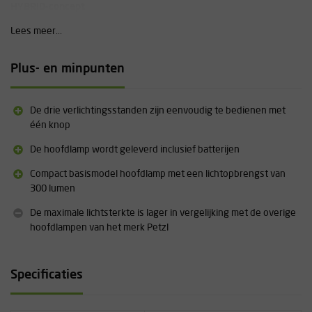
HYBRID-concept
Dankzij het HYBRID-ontwerp kunnen de nieuwe compacte
Lees meer...
hoofdlampen van Petzl zowel gebruikt worden met de CORE-
oplaadbare batterij of met 3 AAA / LR03-batterijen. Een praktische
en flexibele oplossing waarmee de gebruiker kan profiteren van elk
Plus- en minpunten
van deze energiebronnen, afhankelijk van het gebruik. De CORE
oplaadbare batterij wordt aangeraden voor frequent tot intensief
gebruik. Daar waar de AAA / LR 03-batterijen geadviseerd worden
De drie verlichtingsstanden zijn eenvoudig te bedienen met
voor minder frequet of incidenteel gebruik.
één knop
Meer informatie over dit product vindt u terug onder
De hoofdlamp wordt geleverd inclusief batterijen
"Downloads"
Compact basismodel hoofdlamp met een lichtopbrengst van
300 lumen
De maximale lichtsterkte is lager in vergelijking met de overige
hoofdlampen van het merk Petzl
Specificaties