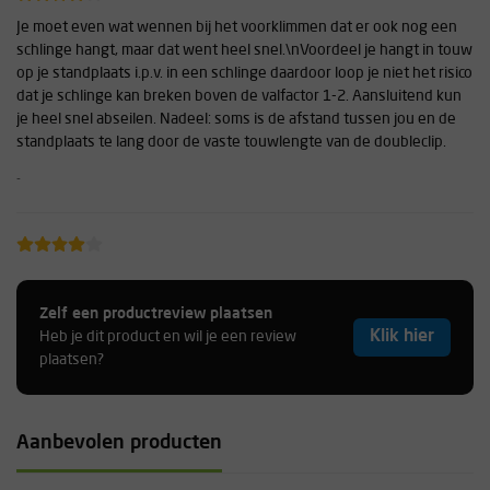
Je moet even wat wennen bij het voorklimmen dat er ook nog een
schlinge hangt, maar dat went heel snel.\nVoordeel je hangt in touw
op je standplaats i.p.v. in een schlinge daardoor loop je niet het risico
dat je schlinge kan breken boven de valfactor 1-2. Aansluitend kun
je heel snel abseilen. Nadeel: soms is de afstand tussen jou en de
standplaats te lang door de vaste touwlengte van de doubleclip.
-
Prima!
Zelf een productreview plaatsen
-
Klik hier
Heb je dit product en wil je een review
plaatsen?
Zeer handig en compact
Aanbevolen producten
-