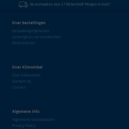
Op voorraad en voor 17:00 besteld? Morgen in huis!*
Goede vervanger van standplaatsslinge. Daarbij ook veiliger door
het dynamisch touw.
-
Over bestellingen
Betaalmogelijkheden
Levertijd en verzendkosten
Retourneren
Handige zelfzekering.
-
Over Klimwinkel
Over Klimwinkel
Werken bij
Contact
Algemene info
Algemene voorwaarden
Privacy Policy