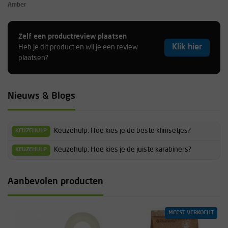
Amber
Zelf een productreview plaatsen
Klik hier
Heb je dit product en wil je een review
Handig, carabijn zit goed vast en hangt niet. Aanrader
plaatsen?
-
Nieuws & Blogs
Handig om je slinge aan een kant van je carabiner te fixeren werkt
net als bij de setjes.
Keuzehulp: Hoe kies je de beste klimsetjes?
KEUZEHULP
-
Keuzehulp: Hoe kies je de juiste karabiners?
KEUZEHULP
Aanbevolen producten
Omschrijving was duidelijk, kan niet veel mis aan gaan, misschien is
het wel handiger als ze het in een apart zakje stoppen ipv los in de
doos.
MEEST VERKOCHT
-