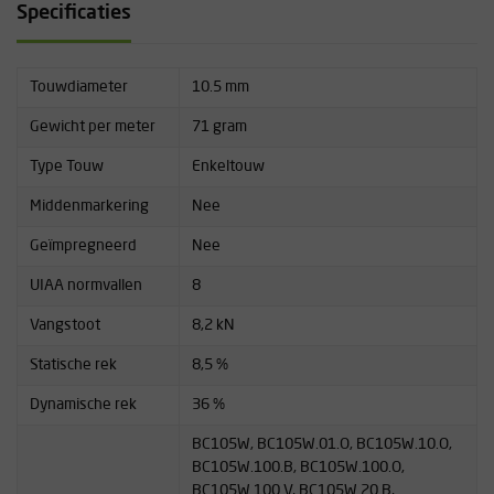
Specificaties
Touwdiameter
10.5 mm
Gewicht per meter
71 gram
Type Touw
Enkeltouw
Middenmarkering
Nee
Geïmpregneerd
Nee
UIAA normvallen
8
Vangstoot
8,2 kN
Statische rek
8,5 %
Dynamische rek
36 %
BC105W, BC105W.01.O, BC105W.10.O,
BC105W.100.B, BC105W.100.O,
BC105W.100.V, BC105W.20.B,