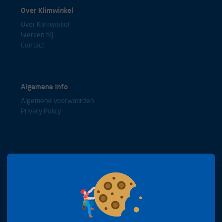
Over Klimwinkel
Over Klimwinkel
Werken bij
Contact
Algemene info
Algemene voorwaarden
Privacy Policy
Bel met onze experts
+31(0)85 0653688