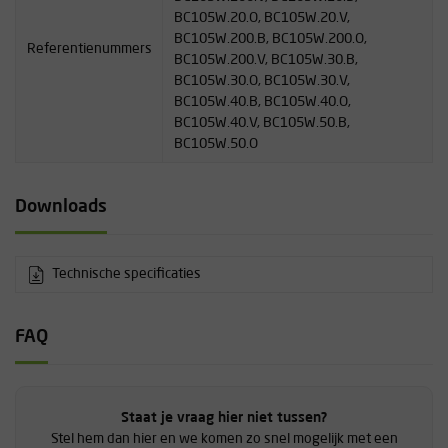
BC105W.20.O, BC105W.20.V,
BC105W.200.B, BC105W.200.O,
Referentienummers
BC105W.200.V, BC105W.30.B,
BC105W.30.O, BC105W.30.V,
BC105W.40.B, BC105W.40.O,
BC105W.40.V, BC105W.50.B,
BC105W.50.O
Downloads
Technische specificaties
FAQ
Staat je vraag hier niet tussen?
Stel hem dan hier en we komen zo snel mogelijk met een