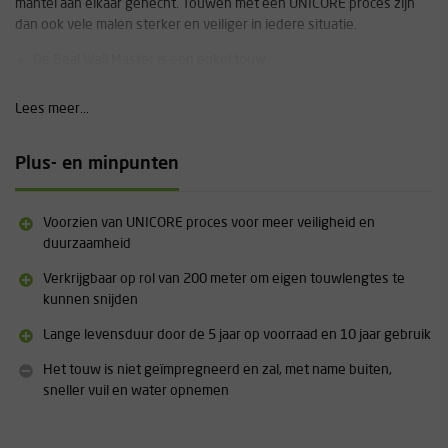
mantel aan elkaar gehecht. Touwen met een UNICORE proces zijn
dan ook vele malen sterker en veiliger in iedere situatie.
De Beal Wall Master is een enkel touw
Maximale Levensduur Beal touwen: 15 jaar (5 jaar opslag, 10 jaar
gebruik)
Lees meer...
Alle touwen m.u.v. de rollen van 200m zijn standaard voorzien
van een "Beal Colour Code", hiermee is in één opslag te zien in
Plus- en minpunten
welk jaar dit touw is geproduceerd
UniCore: Veel Beal touwen zijn ontwikkeld met de UniCore
techniek waarbij de mantel vast zit aan de kern. Dit voorkomt
Voorzien van UNICORE proces voor meer veiligheid en
mantelverschuiving en maakt het touw zeer duurzaam
duurzaamheid
Verkrijgbaar op rol van 200 meter om eigen touwlengtes te
kunnen snijden
Lange levensduur door de 5 jaar op voorraad en 10 jaar gebruik
Het touw is niet geïmpregneerd en zal, met name buiten,
sneller vuil en water opnemen