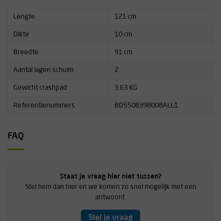
Lengte
121 cm
Dikte
10 cm
Breedte
91 cm
Aantal lagen schuim
2
Gewicht crashpad
3.63 KG
Referentienummers
BD5508398008ALL1
FAQ
Staat je vraag hier niet tussen?
Stel hem dan hier en we komen zo snel mogelijk met een
antwoord.
Stel je vraag