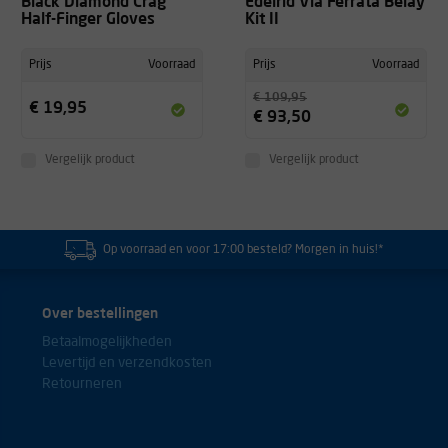
Black Diamond Crag
Edelrid Via Ferrata Belay
Half-Finger Gloves
Kit II
Prijs
Voorraad
Prijs
Voorraad
€ 109,95
€ 19,95
€ 93,50
Vergelijk product
Vergelijk product
Op voorraad en voor 17:00 besteld? Morgen in huis!*
Over bestellingen
Betaalmogelijkheden
Levertijd en verzendkosten
Retourneren