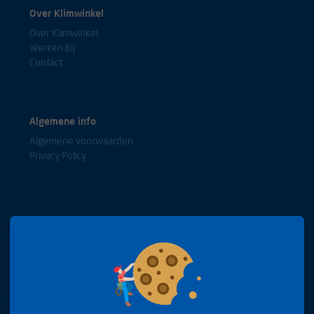
Over Klimwinkel
Over Klimwinkel
Werken bij
Contact
Algemene info
Algemene voorwaarden
Privacy Policy
Bel met onze experts
+31(0)85 0653688