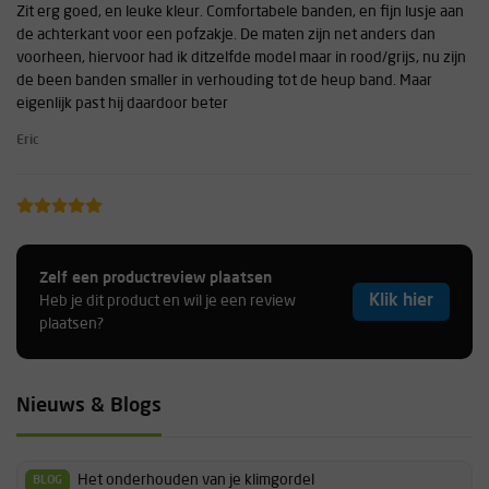
Zit erg goed, en leuke kleur. Comfortabele banden, en fijn lusje aan
de achterkant voor een pofzakje. De maten zijn net anders dan
voorheen, hiervoor had ik ditzelfde model maar in rood/grijs, nu zijn
de been banden smaller in verhouding tot de heup band. Maar
eigenlijk past hij daardoor beter
Eric
Zit erg comfortabel. Andere klimgordels sneden in mijn
bovenbenen, deze zit veel fijner.
Zelf een productreview plaatsen
Esther
Klik hier
Heb je dit product en wil je een review
plaatsen?
Het is heel goed! De been loops zijn een beetje strak. Mooie kleur.
Nieuws & Blogs
Comfortabel.
Gabriella
Het onderhouden van je klimgordel
BLOG