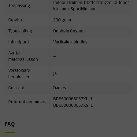
Indoor klimmen, Klettersteigen, Outdoor
Toepassing
klimmen, Sportklimmen
Gewicht
290 gram
Type sluiting
Dubbele Gespen
Inbindpunt
Verticale inbindlus
Aantal
4
materiaallussen
Verstelbare
Ja
beenlussen
Geslacht
Dames
BD6500063057XL_1,
Referentienummers
BD6500063057XS_1
FAQ