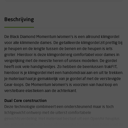
Beschrijving
De Black Diamond Momentum Women's is een allround klimgordel
voor alle klimmende dames. De getailleerde klimgordel zit prettig bij
je heupen en de lengte tussen de benen en de heupen is iets
groter. Hierdoor is deze klimgordel erg comfortabel voor dames in
vergelijking met de meeste heren of unisex modellen. De gordel
heeft ook vele handigheidjes. Zo hebben de beenlussen trakFIT,
hierdoor is je klimgordel met een handomdraai aan en uit te trekken.
Je materiaal haal je gemakkelijk van je gordel af met de verstevigde
Gear-loops. De Momentum Women's is voorzien van haul loop en
verstelbare elastieken aan de achterkant.
Dual Core construction
Deze technologie combineert een ondersteunend maar is toch
lichtgewicht ontwerp met de uiterst comfortabele
gewichtsverdeling. Het materiaal bestaat uit een OpenAir heuplus
die gebruik maakt van twee afzonderlijke banden, een band rond de