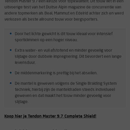
Tendon Master 9.7 een keuze voor topkwaliteit. Dit touw liet in een
uitvoerige test van het Duitse Alpin magazine de concurrentie van
andere topmerken als Beal, Mammut en Edelrid achter zich en werd
verkozen als beste allround touw voor bergsporters.
Door het lichte gewicht is dit touw ideaal voor intensief
sportklimmen op een hoger niveau.
Extra water- en vuil afstotend en minder gevoelig voor
slijtage door dubbele impregnering. Dit bevordert een lange
levensduur.
De middenmarkering is prettig bij het abseilen.
De mantel is geweven volgens de Single Braiding System
techniek, hierbij zijn de manteldraden steeds individueel
geweven en dat maakt het touw minder gevoelig voor
slijtage.
Koop hier je Tendon Master 9.7 Complete Shield!