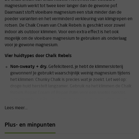
magnesium werkt tot twee keer langer dan de gewone pof.
Daarnaast stoft vloeibare magnesium een stuk minder dan de
poeder varianten en het verminderd verkleuring van klimgrepen en
rotsen. De Chalk Cream van Chalk Rebels is geschikt voor zowel
indoor als outdoor klimmen. Voor een extra effect is het ook
mogelijk om de vloeibare magnesium te gebruiken als onderlaag
voor je gewone magnesium.
Vier huidtypes door Chalk Rebels
Non-sweaty + dry.
Gefeliciteerd, je hebt de klimmersloterij
gewonnen! Je gebruikt waarschijnlijk weinig magnesium tijdens
het klimmen: Chunky Chalk is precies wat je zoekt. Let wel op:
droge huid herstelt langzamer. Gebruik na het klimmen de Chalk
Rebels Repair Cream of Repair Balm voor een sneller herstel.
Non-sweaty + oily
. Een fijne combinatie voor het klimmen! Je
hebt niet veel magnesium nodig, maar het is wel handig voor
Lees meer...
extra grip. Vooral liquid chalk, zoals de Chalk Rebels Chalk Cream
of Magic Chalk, werkt goed voor de start van je sessie en om een
Plus- en minpunten
vette huid snel droog te maken.
Sweaty + dry.
Voor deze combinatie heb je een volledige
skincare-routine nodig. Je gebruikt magnesium tijdens het