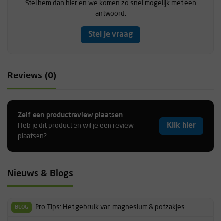
Stel hem dan hier en we komen zo snel mogelijk met een
Inhoud: 100 ml
antwoord.
Seawater based
Bevat alcohol
Stel je vraag
Reviews (0)
Zelf een productreview plaatsen
Klik hier
Heb je dit product en wil je een review
plaatsen?
Nieuws & Blogs
Pro Tips: Het gebruik van magnesium & pofzakjes
BLOG