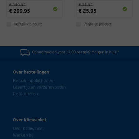
€ 349,95
€ 31,95
€ 299,95
€ 25,95
Vergelijk product
Vergelijk product
Op voorraad en voor 17:00 besteld? Morgen in huis!*
Over bestellingen
Betaalmogelijkheden
Levertijd en verzendkosten
Retourneren
Over Klimwinkel
Over Klimwinkel
Werken bij