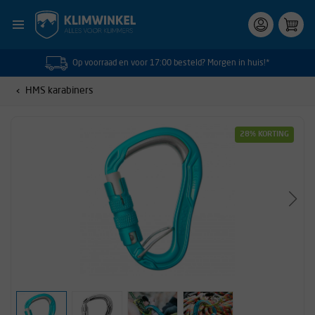
Op voorraad en voor 17:00 besteld? Morgen in huis!*
HMS karabiners
28% KORTING