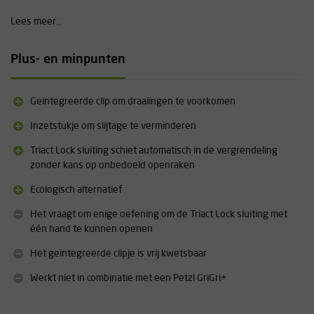
nieuwe Eco versie is niet geanodiseerd en zijn er dus minder
Lees meer...
chemicaliën nodig. Hierdoor heeft de HMS Bulletproof Eco minder
impact op het milieu. Behalve de karabiner is ook de verpakking
veranderd en zijn alle karabiners nu klimaat neutraal verpakt.
Plus- en minpunten
Aanvullende informatie
Geïntegreerde clip om draaiingen te voorkomen
Materiaal: Aluminium
Gewicht: 91 gram
Inzetstukje om slijtage te verminderen
Afmetingen: 110mm x 89mm
Triact Lock sluiting schiet automatisch in de vergrendeling
Opening: 24mm
zonder kans op onbedoeld openraken
Sterkte: 25 kN
Sterkte dwars belast: 9 kN
Ecologisch alternatief
Sterkte open belast: 9 kN
Het vraagt om enige oefening om de Triact Lock sluiting met
één hand te kunnen openen
Het geïntegreerde clipje is vrij kwetsbaar
Werkt niet in combinatie met een Petzl GriGri+