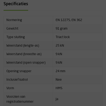
Specificaties
Normering
EN 12275, EN 362
Gewicht
91 gram
Type sluiting
Triact lock
Weerstand (lengte-as)
25 kN
Weerstand (breedte-as)
9 kN
Weerstand (open snapper)
9 kN
Opening snapper
24 mm
Inclusief katrol
Nee
Vorm
HMS
Voorzien van
Ja
registratienummer