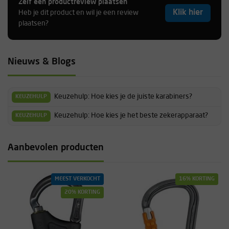
Zelf een productreview plaatsen
Klik hier
Heb je dit product en wil je een review
plaatsen?
Nieuws & Blogs
Keuzehulp: Hoe kies je de juiste karabiners?
KEUZEHULP
Keuzehulp: Hoe kies je het beste zekerapparaat?
KEUZEHULP
Aanbevolen producten
MEEST VERKOCHT
16% KORTING
20% KORTING