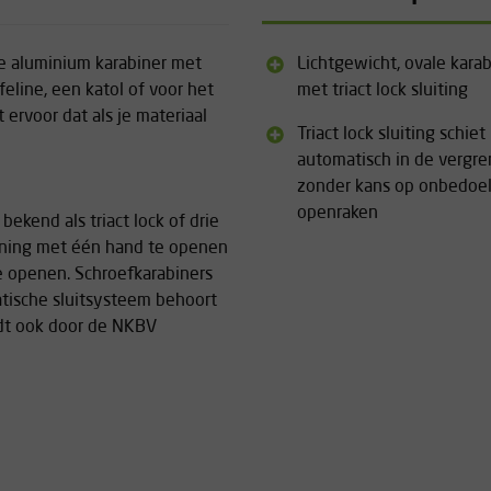
le aluminium karabiner met
Lichtgewicht, ovale karab
lifeline, een katol of voor het
met triact lock sluiting
ervoor dat als je materiaal
Triact lock sluiting schiet
automatisch in de vergre
zonder kans op onbedoe
openraken
bekend als triact lock of drie
efening met één hand te openen
 te openen. Schroefkarabiners
atische sluitsysteem behoort
rdt ook door de NKBV