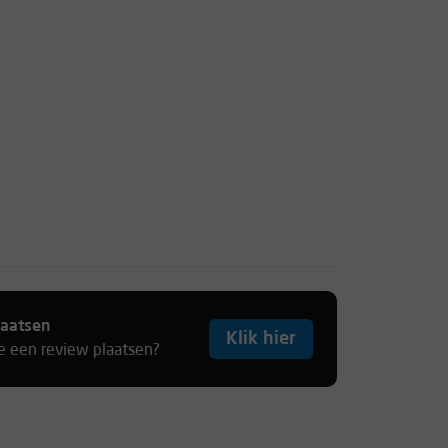
laatsen
Klik hier
je een review plaatsen?