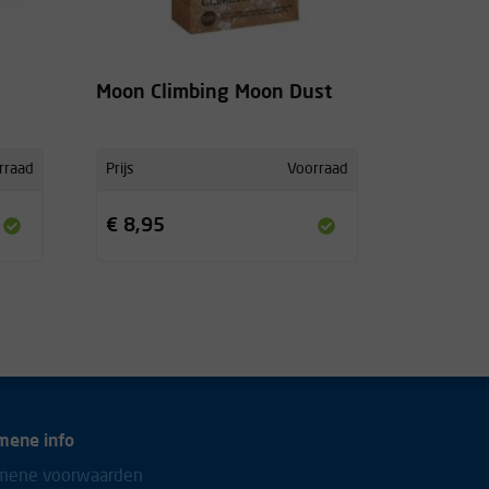
Moon Climbing Moon Dust
rraad
Prijs
Voorraad
€ 8,95
mene info
mene voorwaarden