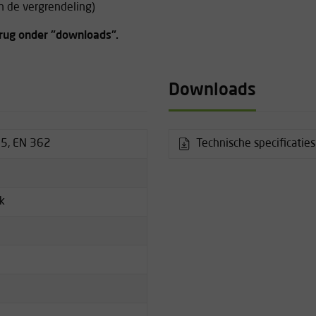
in de vergrendeling)
erug onder "downloads".
Downloads
5, EN 362
Technische specificatie
ck