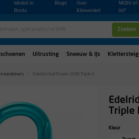
Winkel in
Blogs
Over
NKBV of
Breda
Klimwinkel
lid?
Zoeken
mschoenen
Uitrusting
Sneeuw & IJs
Kletterstei
m karabiners
Edelrid Oval Power 2500 Triple II
Edelri
Triple 
Kleur