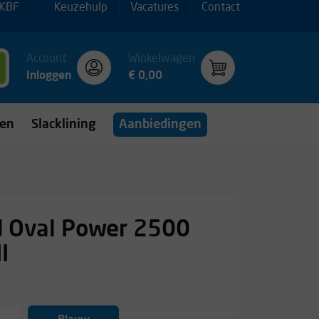
 KBF
Keuzehulp
Vacatures
Contact
Account
Winkelwagen
Inloggen
€ 0,00
gen
Slacklining
Aanbiedingen
d Oval Power 2500
II