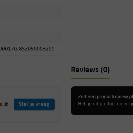
000170, 852050003290
Reviews (0)
Zelf een productreview p
Stel je vraag
Heb je dit product en wil 
lijk