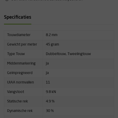
Specificaties
Touwdiameter
8.2 mm
Gewicht per meter
45 gram
Type Touw
Dubbeltouw, Tweelingtouw
Middenmarkering
Ja
Geïmpregneerd
Ja
UIAA normvallen
11
Vangstoot
9.8 kN
Statische rek
4.9 %
Dynamische rek
30 %