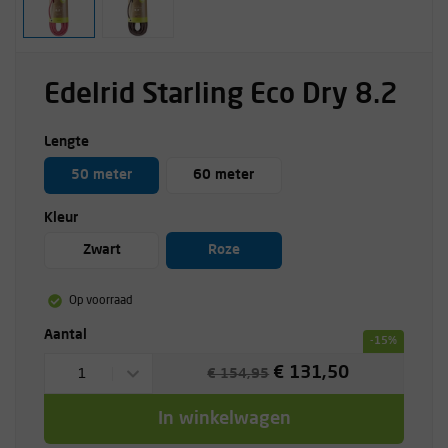
Edelrid Starling Eco Dry 8.2
Lengte
50 meter
60 meter
Kleur
Zwart
Roze
Op voorraad
Aantal
-15%
€ 131,50
1
€ 154,95
In winkelwagen