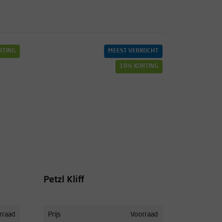
RTING
MEEST VERKOCHT
18% KORTING
Petzl Kliff
rraad
Prijs
Voorraad