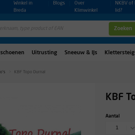
Winkel in
Blogs
Over
NKBV of
Breda
Klimwinkel
lid?
Zoeken
mschoenen
Uitrusting
Sneeuw & IJs
Kletterstei
o's
KBF Topo Durnal
KBF To
Aantal
1