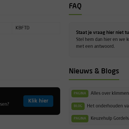
FAQ
auto op de Parking
 in de bocht, daarna is het
KBFTD
Staat je vraag hier niet t
Stel hem dan hier en we 
met een antwoord.
Nieuws & Blogs
Alles over klimmen
PAGINA
Klik hier
tsen?
Het onderhouden van
BLOG
Keuzehulp Gordels
PAGINA