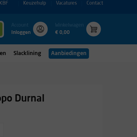
 KBF
Keuzehulp
Vacatures
Contact
Account
Winkelwagen
Inloggen
€ 0,00
gen
Slacklining
Aanbiedingen
po Durnal