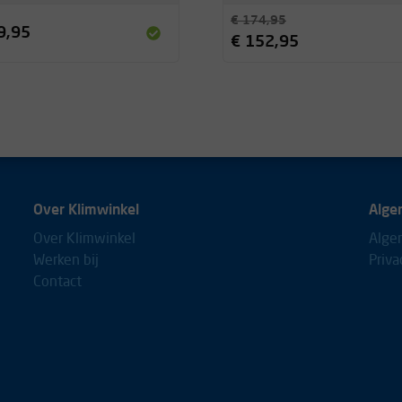
€ 174,95
9,95
€ 152,95
Over Klimwinkel
Alge
Over Klimwinkel
Alge
Werken bij
Priva
Contact