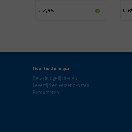
€ 2,95
€ 8
Over bestellingen
Betaalmogelijkheden
Levertijd en verzendkosten
Retourneren