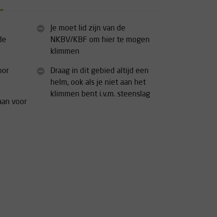
Je moet lid zijn van de
de
NKBV/KBF om hier te mogen
klimmen
oor
Draag in dit gebied altijd een
helm, ook als je niet aan het
klimmen bent i.v.m. steenslag
aan voor