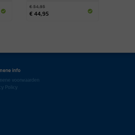
€ 54,95
€ 44,95
mene info
mene voorwaarden
cy Policy