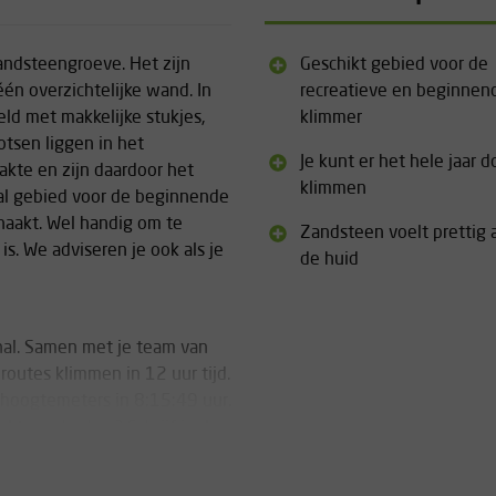
ndsteengroeve. Het zijn
Geschikt gebied voor de
 één overzichtelijke wand. In
recreatieve en beginnen
ld met makkelijke stukjes,
klimmer
otsen liggen in het
Je kunt er het hele jaar d
akte en zijn daardoor het
klimmen
aal gebied voor de beginnende
haakt. Wel handig om te
Zandsteen voelt prettig 
is. We adviseren je ook als je
de huid
nal. Samen met je team van
outes klimmen in 12 uur tijd.
hoogtemeters in 8:15:49 uur.
d te verbreken? Schrijf je dan