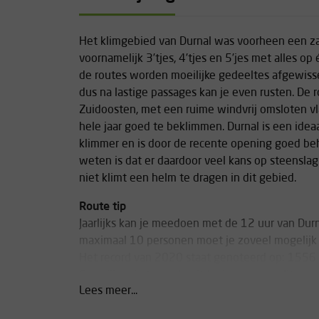
Het klimgebied van Durnal was voorheen een za
voornamelijk 3’tjes, 4’tjes en 5’jes met alles op
de routes worden moeilijke gedeeltes afgewisse
dus na lastige passages kan je even rusten. De r
Zuidoosten, met een ruime windvrij omsloten vl
hele jaar goed te beklimmen. Durnal is een ide
klimmer en is door de recente opening goed be
weten is dat er daardoor veel kans op steenslag 
niet klimt een helm te dragen in dit gebied.
Route tip
Jaarlijks kan je meedoen met de 12 uur van Dur
maximaal 10 personen moet je zoveel mogelijk r
Het record van 2020 staat genoteerd op: 1556 
Gaan jij en je team de uitdaging aan om dit recor
Lees meer...
in op de website van de NKBV.