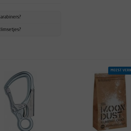
karabiners?
klimsetjes?
MEEST VER