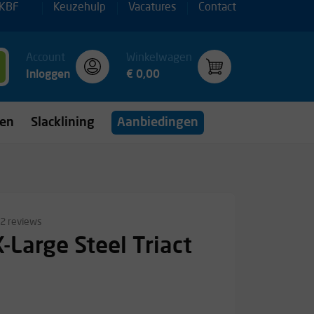
 KBF
Keuzehulp
Vacatures
Contact
Account
Winkelwagen
Inloggen
€ 0,00
gen
Slacklining
Aanbiedingen
2 reviews
-Large Steel Triact