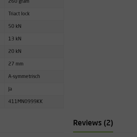
260 gram
Triact lock
50 kN
13 kN
20 kN
27 mm
A-symmetrisch
Ja
411MN0999KK
Reviews (2)