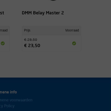
st
DMM Belay Master 2
rraad
Prijs
Voorraad
€ 29,50
€ 23,50
mene info
mene voorwaarden
cy Policy