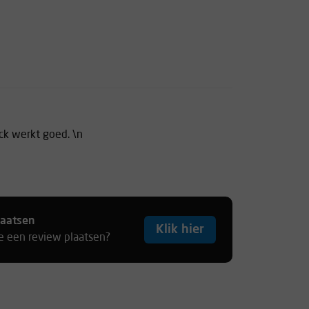
ock werkt goed. \n
laatsen
Klik hier
je een review plaatsen?