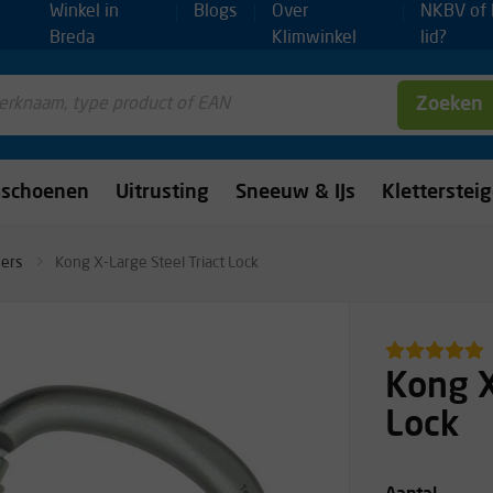
Winkel in
Blogs
Over
NKBV of
Breda
Klimwinkel
lid?
Zoeken
mschoenen
Uitrusting
Sneeuw & IJs
Kletterstei
ners
Kong X-Large Steel Triact Lock
Kong X
Lock