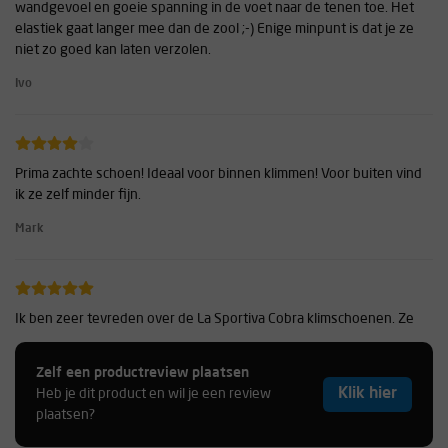
wandgevoel en goeie spanning in de voet naar de tenen toe. Het
elastiek gaat langer mee dan de zool ;-) Enige minpunt is dat je ze
niet zo goed kan laten verzolen.
Ivo
Prima zachte schoen! Ideaal voor binnen klimmen! Voor buiten vind
ik ze zelf minder fijn.
Mark
Ik ben zeer tevreden over de La Sportiva Cobra klimschoenen. Ze
bieden een perfecte balans tussen comfort en prestaties. Dankzij
de Vibram XS Grip2 zool hebben ze uitstekende grip en precisie.
Zelf een productreview plaatsen
Het suède leer vormt zich naar de voet, wat het draagcomfort
Klik hier
Heb je dit product en wil je een review
verhoogt. Ze zijn makkelijk aan en uit te trekken en ideaal voor
plaatsen?
boulderen en sportklimmen. Een veelzijdige, betrouwbare keuze
voor klimmers van elk niveau!