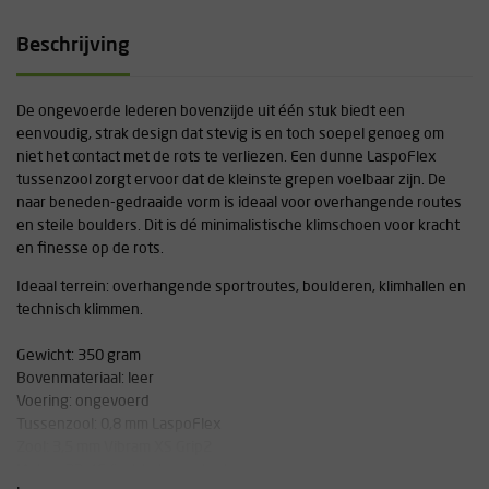
Beschrijving
De ongevoerde lederen bovenzijde uit één stuk biedt een
eenvoudig, strak design dat stevig is en toch soepel genoeg om
niet het contact met de rots te verliezen. Een dunne LaspoFlex
tussenzool zorgt ervoor dat de kleinste grepen voelbaar zijn. De
naar beneden-gedraaide vorm is ideaal voor overhangende routes
en steile boulders. Dit is dé minimalistische klimschoen voor kracht
en finesse op de rots.
Ideaal terrein: overhangende sportroutes, boulderen, klimhallen en
technisch klimmen.
Gewicht: 350 gram
Bovenmateriaal: leer
Voering: ongevoerd
Tussenzool: 0,8 mm LaspoFlex
Zool: 3,5 mm Vibram XS Grip2
Maten: 32-46 (incl. halve maten)