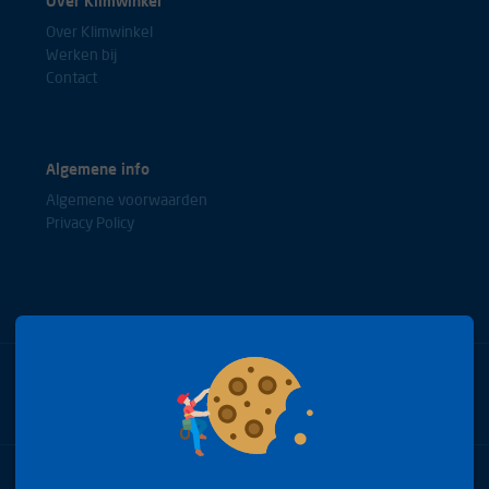
Over Klimwinkel
Over Klimwinkel
Werken bij
Contact
Algemene info
Algemene voorwaarden
Privacy Policy
Bel met onze experts
+31(0)85 0653688