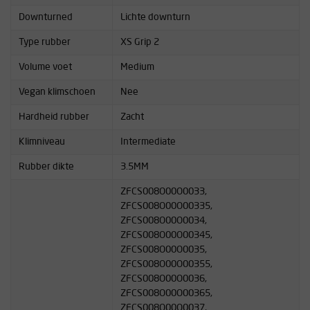
Downturned
Lichte downturn
Type rubber
XS Grip 2
Volume voet
Medium
Vegan klimschoen
Nee
Hardheid rubber
Zacht
Klimniveau
Intermediate
Rubber dikte
3.5MM
ZFCS008O00O0033,
ZFCS008O00O00335,
ZFCS008O00O0034,
ZFCS008O00O00345,
ZFCS008O00O0035,
ZFCS008O00O00355,
ZFCS008O00O0036,
ZFCS008O00O00365,
ZFCS008O00O0037,