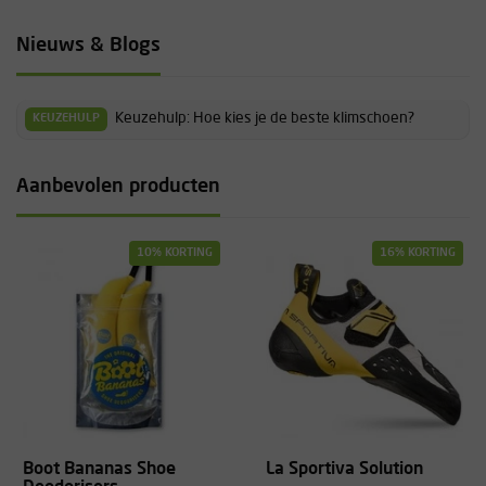
Ewa
Nieuws & Blogs
Keuzehulp: Hoe kies je de beste klimschoen?
KEUZEHULP
Fijne instap schoenen. Netjes geleverd, schoon product. Niet
hoeven inklimmen, zaten meteen goed. Soepele zolen zorgen voor
extra gevoel op de wand. Ook comfortabel om wat langer te dragen.
Aanbevolen producten
Ellen
10% KORTING
16% KORTING
Ik koop al jaren geen andere schoenen meer. Heel comfortabel en
fijn zacht leer. Gebruik voornamelijk sportklimmen indoor en
singlepitches buiten.
Lou
Boot Bananas Shoe
La Sportiva Solution