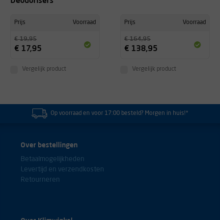
Deodorisers
Zeer aangenamen zachte en comfortabele klimschoen die het prima
doet in de zaal en op rots. Voor het zwaardere werk en projecten
gebruik ik wel liever mijn Miura's van La Sportiva.
Prijs
Voorraad
Prijs
Voorraad
€ 19,95
€ 164,95
Olivier
€ 17,95
€ 138,95
Vergelijk product
Vergelijk product
Op voorraad en voor 17:00 besteld? Morgen in huis!*
Over bestellingen
Betaalmogelijkheden
Levertijd en verzendkosten
Retourneren