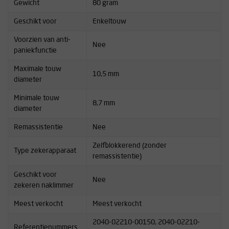
Gewicht
80 gram
Geschikt voor
Enkeltouw
Voorzien van anti-
Nee
paniekfunctie
Maximale touw
10,5 mm
diameter
Minimale touw
8,7 mm
diameter
Remassistentie
Nee
Zelfblokkerend (zonder
Type zekerapparaat
remassistentie)
Geschikt voor
Nee
zekeren naklimmer
Meest verkocht
Meest verkocht
2040-02210-00150, 2040-02210-
Referentienummers