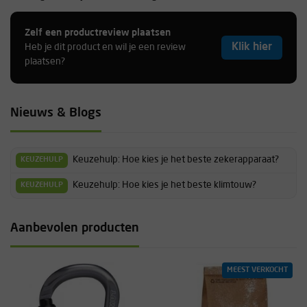
Rik
Zelf een productreview plaatsen
Klik hier
Heb je dit product en wil je een review
plaatsen?
Super zekerapparaat en makkelijk en snel te bedienen in het
onderwijs! Snel omwisselen van linkshandige en rechtshandige
leerlingen. Top!
Nieuws & Blogs
Leon
Waerdenborch
Keuzehulp: Hoe kies je het beste zekerapparaat?
KEUZEHULP
Keuzehulp: Hoe kies je het beste klimtouw?
KEUZEHULP
Prima zekerapparaat, voor topropen zeer aan te raden. Voor
voorklimmen blijf ik toch liever bij de tuber aangezien veilig en
Aanbevolen producten
vooral snel touw uitgeven wel enige oefening vergt.
Thijs
MEEST VERKOCHT