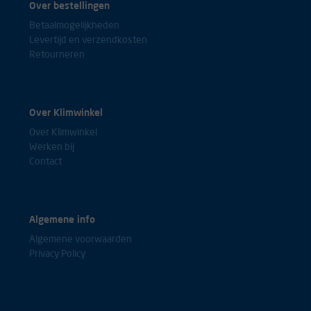
Over bestellingen
Mijn atc ( deels) vervangen met dit half dynamische zeker apparaat.
Betaalmogelijkheden
Voelt gelijk goed veilg en werkt intuïtief. En blokkeert dus bij veel
Levertijd en verzendkosten
hoeken zelf. Een clipon ( meer zekerheid) heb ik nog niet, is los
Retourneren
verkrijgbaar en vergt wel aandacht. Vandaar 4 sterren. Al met al
Smart mammut apparaatje.
stefan
Over Klimwinkel
Over Klimwinkel
Werken bij
Contact
Ligt goed in de hand. Werkt vlot met verschillende touw diktes. Mijn
favoriete auto tuber.
Marijn
Algemene info
Algemene voorwaarden
Privacy Policy
Ik ben zeer tevreden over het zeker apparaat en de service is ook
uitstekend
Chantal