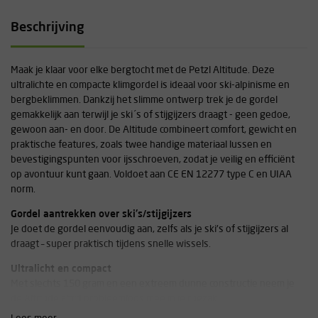
Beschrijving
Maak je klaar voor elke bergtocht met de Petzl Altitude. Deze
ultralichte en compacte klimgordel is ideaal voor ski-alpinisme en
bergbeklimmen. Dankzij het slimme ontwerp trek je de gordel
gemakkelijk aan terwijl je ski´s of stijgijzers draagt - geen gedoe,
gewoon aan- en door. De Altitude combineert comfort, gewicht en
praktische features, zoals twee handige materiaal lussen en
bevestigingspunten voor ijsschroeven, zodat je veilig en efficiënt
op avontuur kunt gaan. Voldoet aan CE EN 12277 type C en UIAA
norm.
Gordel aantrekken over ski's/stijgijzers
Je doet de gordel eenvoudig aan, zelfs als je ski's of stijgijzers al
draagt – super praktisch tijdens snelle wissels.
Ultralicht en compact
Met slechts 150 gram en een extreem dunne constructie neem je
de Altitude altijd probleemloos mee in je rugzak.