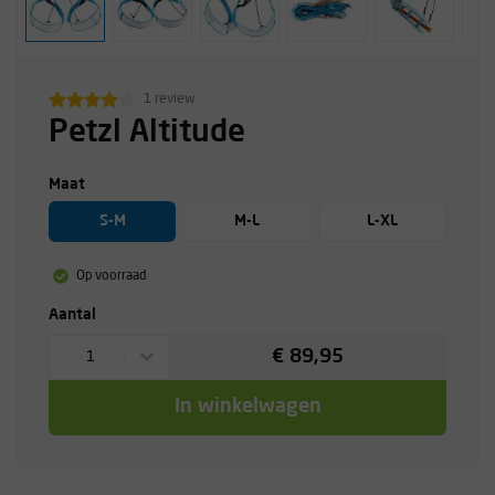
1 review
Petzl Altitude
Maat
S-M
M-L
L-XL
Op voorraad
Aantal
€ 89,95
1
In winkelwagen