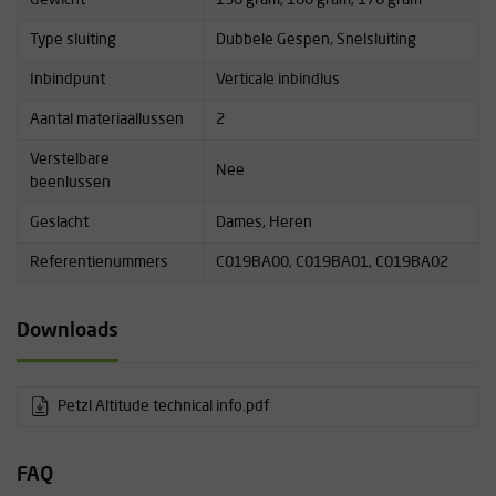
Type sluiting
Dubbele Gespen, Snelsluiting
Inbindpunt
Verticale inbindlus
Aantal materiaallussen
2
Verstelbare
Nee
beenlussen
Geslacht
Dames, Heren
Referentienummers
C019BA00, C019BA01, C019BA02
Downloads
Petzl Altitude technical info.pdf
FAQ