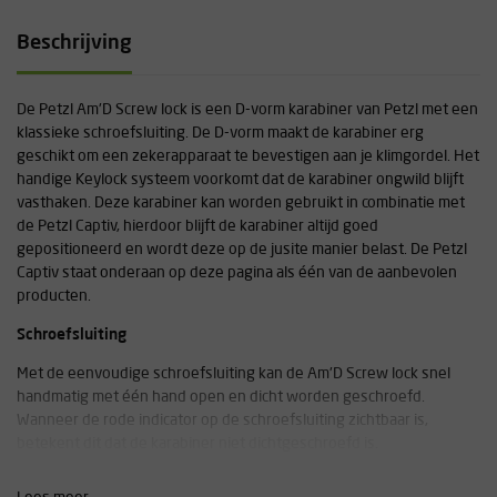
Beschrijving
De Petzl Am'D Screw lock is een D-vorm karabiner van Petzl met een
klassieke schroefsluiting. De D-vorm maakt de karabiner erg
geschikt om een zekerapparaat te bevestigen aan je klimgordel. Het
handige Keylock systeem voorkomt dat de karabiner ongwild blijft
vasthaken. Deze karabiner kan worden gebruikt in combinatie met
de Petzl Captiv, hierdoor blijft de karabiner altijd goed
gepositioneerd en wordt deze op de jusite manier belast. De Petzl
Captiv staat onderaan op deze pagina als één van de aanbevolen
producten.
Schroefsluiting
Met de eenvoudige schroefsluiting kan de Am'D Screw lock snel
handmatig met één hand open en dicht worden geschroefd.
Wanneer de rode indicator op de schroefsluiting zichtbaar is,
betekent dit dat de karabiner niet dichtgeschroefd is.
H-vormige dwarsdoorsnede