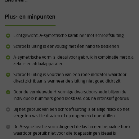
Lees meer...
De H-vormige dwarsdoorsnede maakt de Petzl Am'D Screw
lock lichter en waarborgt een goede sterkte/gewichtverhouding.
Plus- en minpunten
Ook blijven de individuele nummers hierdoor goed leesbaar, ook na
intensief gebruik.
Lichtgewicht, A-symetrische karabiner met schroefsluiting
Aanvullende informatie
Schroefsluiting is eenvoudig met één hand te bedienen
Materiaal: Aluminium
Gewicht: 70 gram
A-symetrische vorm is ideaal voor gebruik in combinatie met o.a.
Sterkte: 27 kN
zeker- en afdaalapparaten
Sterkte dwars belast: 8 kN
Sterkte met open sluiting: 7 kN
Schroefsluiting is voorzien van een rode indicator waardoor
Opening: 25 mm
direct zichtbaar is wanneer de sluiting niet goed dicht zit
Door de vernieuwde H-vormige dwarsdoorsnede blijven de
individuele nummers goed leesbaar, ook na intensief gebruik
Bij het gebruik van een schroefsluiting is er altijd risico op het
vergeten vast te draaien of op ongemerkt opentrillen
De A-symetrische vorm dirigeert de last in een bepaalde hoek
waardoor gebruik niet voor alle toepassingen ideaal is