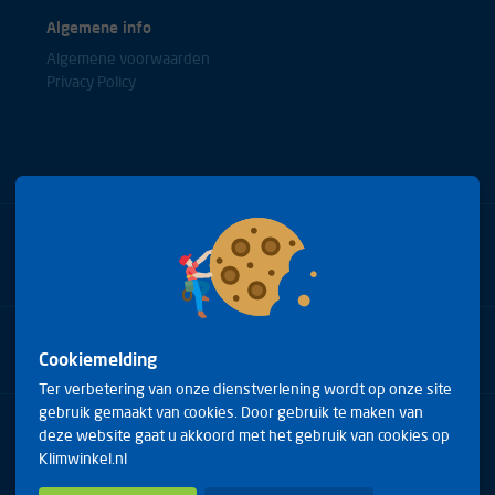
Algemene info
Algemene voorwaarden
Privacy Policy
Bel met onze experts
+31(0)85 0653688
Cookiemelding
Ter verbetering van onze dienstverlening wordt op onze site
gebruik gemaakt van cookies. Door gebruik te maken van
Arduinstraat 20
deze website gaat u akkoord met het gebruik van cookies op
4827 HK Breda
Klimwinkel.nl
Telefoon:
+31(0)85 0653688
E-mail:
info@klimwinkel.nl