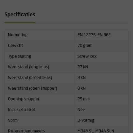
Specificaties
Normering
EN 12275, EN 362
Gewicht
70 gram
Type sluiting
Screw lock
Weerstand (lengte-as)
27 kN
Weerstand (breedte-as)
8 kN
Weerstand (open snapper)
8 kN
Opening snapper
25 mm
Inclusief katrol
Nee
Vorm
D-vormig
Referentienummers
M34A SL, M34A SLN