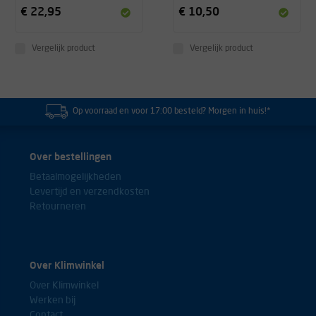
€ 22,95
€ 10,50
Vergelijk product
Vergelijk product
Op voorraad en voor 17:00 besteld? Morgen in huis!*
Over bestellingen
Betaalmogelijkheden
Levertijd en verzendkosten
Retourneren
Over Klimwinkel
Over Klimwinkel
Werken bij
Contact