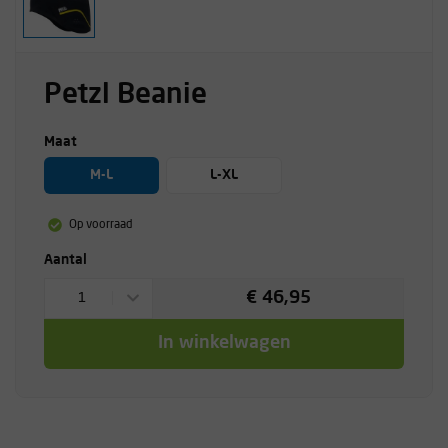
Petzl Beanie
Maat
M-L
L-XL
Op voorraad
Aantal
€ 46,95
1
In winkelwagen