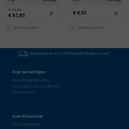
Prijs
Voorraad
Prijs
Voorraad
€ 71,95
€ 8,95
€ 62,95
Vergelijk product
Vergelijk product
Op voorraad en voor 17:00 besteld? Morgen in huis!*
Over bestellingen
Betaalmogelijkheden
Levertijd en verzendkosten
Retourneren
Over Klimwinkel
Over Klimwinkel