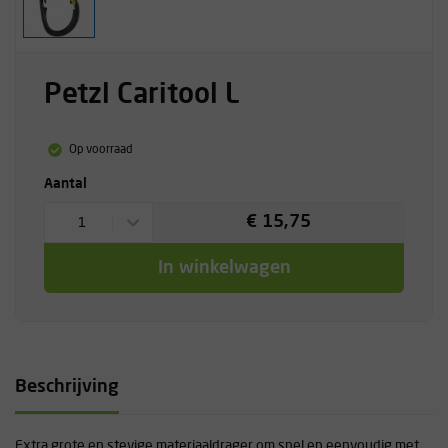
Petzl Caritool L
Op voorraad
Aantal
€ 15,75
1
In winkelwagen
Beschrijving
Extra grote en stevige materiaaldrager om snel en eenvoudig met