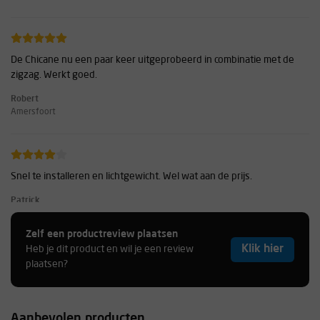
De Chicane nu een paar keer uitgeprobeerd in combinatie met de
zigzag. Werkt goed.
Robert
Amersfoort
Snel te installeren en lichtgewicht. Wel wat aan de prijs.
Patrick
H. Safety
Zelf een productreview plaatsen
Klik hier
Heb je dit product en wil je een review
plaatsen?
Aanbevolen producten