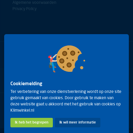
Algemene voorwaarden
Privacy Policy
Bel met onze experts
+31(0)85 0653688
Cookiemelding
Ter verbetering van onze dienstverlening wordt op onze site
gebruik gemaakt van cookies. Door gebruik te maken van
Arduinstraat 20
deze website gaat u akkoord met het gebruik van cookies op
4827 HK Breda
Klimwinkel.nl
Telefoon:
+31(0)85 0653688
E-mail:
info@klimwinkel.nl
Ik heb het begrepen
Ik wil meer informatie