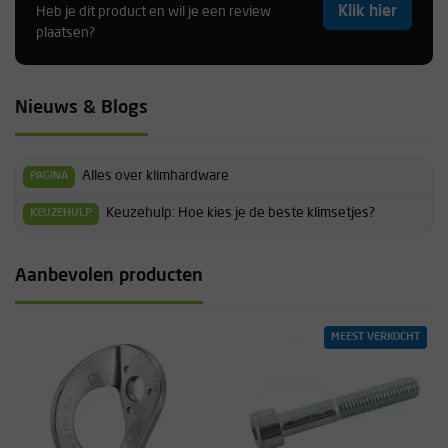
Klik hier
Heb je dit product en wil je een review
plaatsen?
Harry
Nieuws & Blogs
Product voldoet compleet aan zijn verwachting. Het is als
valbeveiliging gebruikt voor de cv monteur. Zelfde product bij bedrijf
voor veilig werken 3 maal duurder.
Alles over klimhardware
PAGINA
Piet
Keuzehulp: Hoe kies je de beste klimsetjes?
KEUZEHULP
Aanbevolen producten
Perfect! voelt goed ! ik vertrouw er mijn gewicht volledig op, en zelfs
meer.. heb ze in dit geval gebruikt voor mijn hangmat, maar ik kan er
met mijn partner samen echt makkelijk in springen.. ik kan me
MEEST VERKOCHT
voorstellen dat dit als valbeveiliging zekeren zou!
Ryan