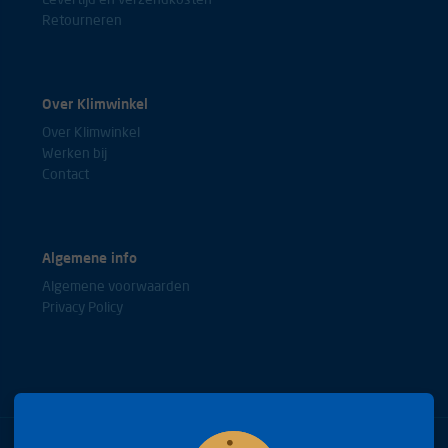
Levertijd en verzendkosten
Retourneren
Zit als een huis, stevig en sterk en laat denk nooit meer los. perfect
voor mn standplaats die ik thuis heb gebouwd
Tom
Over Klimwinkel
Over Klimwinkel
Werken bij
Contact
Gekocht om oefen-ankers te maken thuis, exact zoals verwacht én
proper verpakt!
Athan
Algemene info
Algemene voorwaarden
Privacy Policy