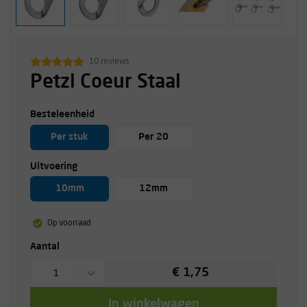
10 reviews
Petzl Coeur Staal
Besteleenheid
Per stuk
Per 20
Uitvoering
10mm
12mm
Op voorraad
Aantal
€ 1,75
1
In winkelwagen