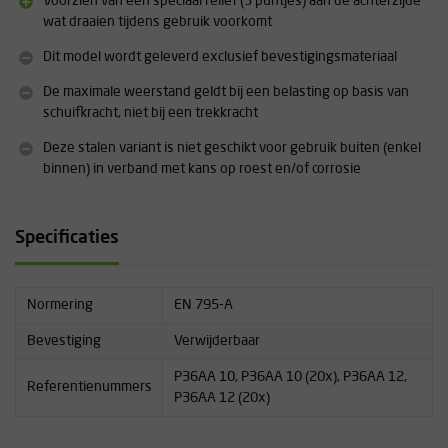
Voorzien van een speciaal reliëf (3 puntjes) aan de achterzijde
wat draaien tijdens gebruik voorkomt
Dit model wordt geleverd exclusief bevestigingsmateriaal
De maximale weerstand geldt bij een belasting op basis van
schuifkracht, niet bij een trekkracht
Deze stalen variant is niet geschikt voor gebruik buiten (enkel
binnen) in verband met kans op roest en/of corrosie
Specificaties
Normering
EN 795-A
Bevestiging
Verwijderbaar
P36AA 10, P36AA 10 (20x), P36AA 12,
Referentienummers
P36AA 12 (20x)