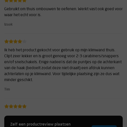
Gebruikt om thuis ombouwen te oefenen. Werkt vast ook goed voor
waar het echt voor is.
Izaak
Ik heb het product gekocht voor gebruik op mijn klimwand thuis.
Clipt zeer lekker en is groot genoeg voor 2-3 carabiners/snappers
en/of snelschakels. Enige nadeel is dat de puntjes op de achterkant
van de haak (bedoelt zodat deze niet draait) een afdruk kunnen
achterlaten op je klimwand. Voor tijdelijke plaatsing zijn ze dus wat
minder geschikt.
Tim
Mooie prijs voor de Petzl coeur. In het verleden al veel gebruikt bij
het behalen van een klimproject in Pokhara Nepal. Erg slijtvast en
Zelf een productreview plaatsen
ondanks de jaarlijkse monsoon daar, geen roestvorming.