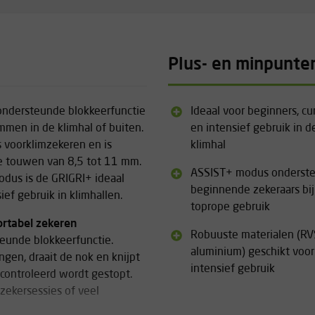
Plus- en minpunte
ondersteunde blokkeerfunctie
Ideaal voor beginners, c
immen in de klimhal of buiten.
en intensief gebruik in d
s voorklimzekeren en is
klimhal
e touwen van 8,5 tot 11 mm.
ASSIST+ modus onderst
odus is de GRIGRI+ ideaal
beginnende zekeraars bij
ief gebruik in klimhallen.
toprope gebruik
rtabel zekeren
Robuuste materialen (RV
eunde blokkeerfunctie.
aluminium) geschikt voor
gen, draait de nok en knijpt
intensief gebruik
econtroleerd wordt gestopt.
 zekersessies of veel