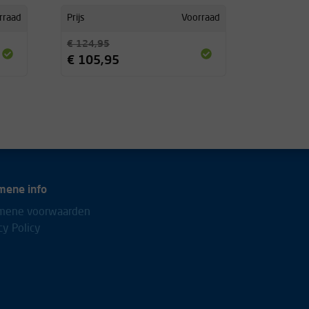
rraad
Prijs
Voorraad
€ 124,95
€ 105,95
mene info
mene voorwaarden
cy Policy