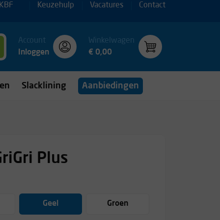
 KBF
Keuzehulp
Vacatures
Contact
Account
Winkelwagen
Inloggen
€ 0,00
gen
Slacklining
Aanbiedingen
riGri Plus
Geel
Groen