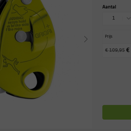
Aantal
1
Prijs
€
€ 109,95