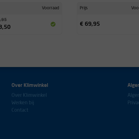
Voorraad
Prijs
Voo
,95
€ 69,95
3,50
Over Klimwinkel
Alge
Over Klimwinkel
Alge
Werken bij
Priva
Contact