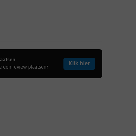
laatsen
Klik hier
je een review plaatsen?