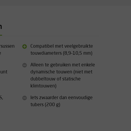
n
ursussen
Compatibel met veelgebruikte
e
touwdiameters (8,9–10,5 mm)
Alleen te gebruiken met enkele
eunt
dynamische touwen (niet met
dubbeltouw of statische
klimtouwen)
S,
Iets zwaarder dan eenvoudige
tubers (200 g)