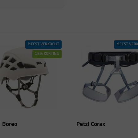
MEEST VERKOCHT
MEEST VER
18% KORTING
l Boreo
Petzl Corax