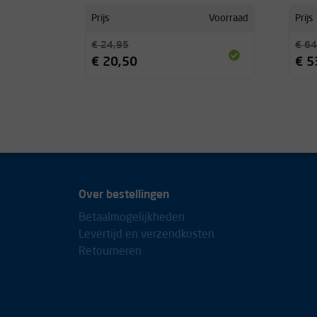
Prijs
Voorraad
Prijs
€ 24,95
€ 64
€ 20,50
€ 5
Over bestellingen
Betaalmogelijkheden
Levertijd en verzendkosten
Retourneren