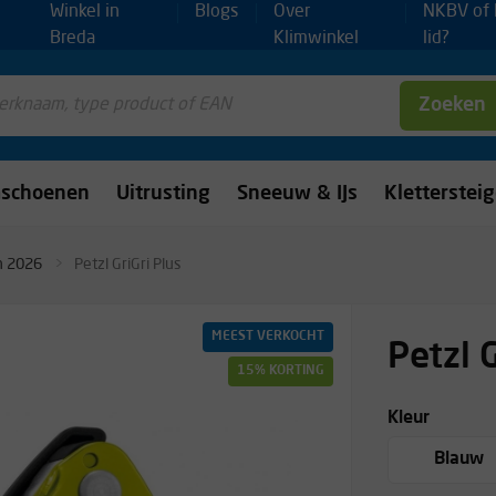
Winkel in
Blogs
Over
NKBV of
Breda
Klimwinkel
lid?
Zoeken
mschoenen
Uitrusting
Sneeuw & IJs
Kletterstei
n 2026
Petzl GriGri Plus
MEEST VERKOCHT
Petzl G
15% KORTING
Kleur
Blauw