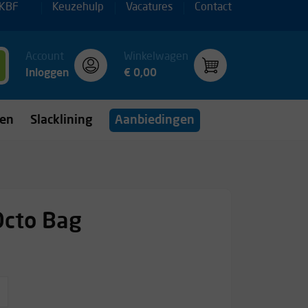
 KBF
Keuzehulp
Vacatures
Contact
Account
Winkelwagen
Inloggen
€ 0,00
gen
Slacklining
Aanbiedingen
Octo Bag