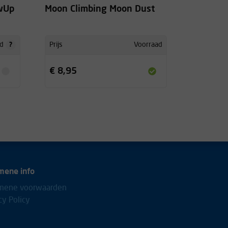
ewUp
Moon Climbing Moon Dust
?
d
Prijs
Voorraad
€ 8,95
mene info
mene voorwaarden
cy Policy