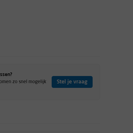
ussen?
Stel je vraag
komen zo snel mogelijk