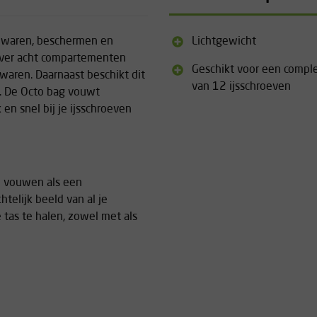
bewaren, beschermen en
Lichtgewicht
 over acht compartementen
Geschikt voor een comple
waren. Daarnaast beschikt dit
van 12 ijsschroeven
s. De Octo bag vouwt
 en snel bij je ijsschroeven
an vouwen als een
telijk beeld van al je
 tas te halen, zowel met als