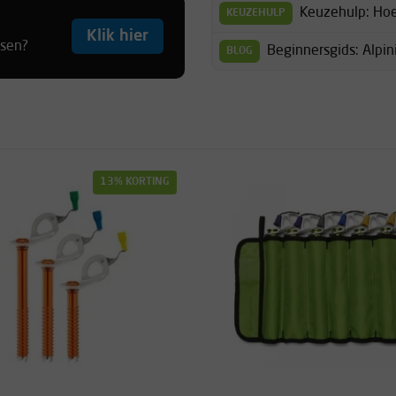
Keuzehulp: Hoe k
KEUZEHULP
Klik hier
tsen?
Beginnersgids: Alpi
BLOG
13% KORTING