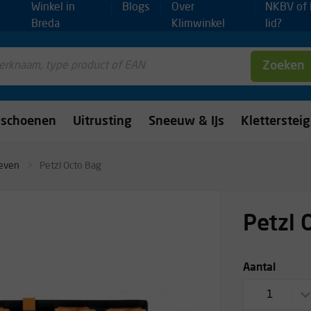
Winkel in
Blogs
Over
NKBV of
Breda
Klimwinkel
lid?
Zoeken
mschoenen
Uitrusting
Sneeuw & IJs
Kletterstei
oeven
Petzl Octo Bag
Petzl 
Aantal
1