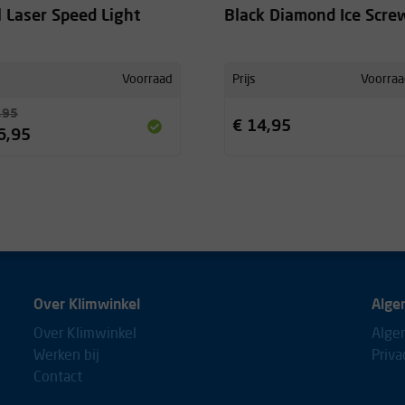
l Laser Speed Light
Black Diamond Ice Scr
Voorraad
Prijs
Voorraa
,95
€ 14,95
6,95
Over Klimwinkel
Alge
Over Klimwinkel
Alge
Werken bij
Priva
Contact