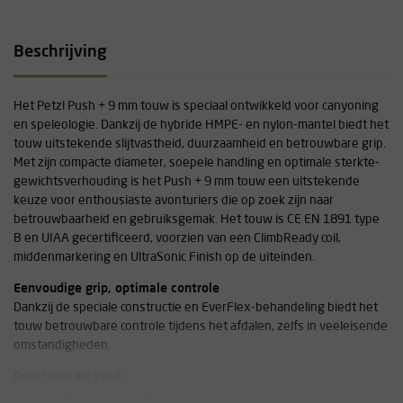
Beschrijving
Het Petzl Push + 9 mm touw is speciaal ontwikkeld voor canyoning
en speleologie. Dankzij de hybride HMPE- en nylon-mantel biedt het
touw uitstekende slijtvastheid, duurzaamheid en betrouwbare grip.
Met zijn compacte diameter, soepele handling en optimale sterkte-
gewichtsverhouding is het Push + 9 mm touw een uitstekende
keuze voor enthousiaste avonturiers die op zoek zijn naar
betrouwbaarheid en gebruiksgemak. Het touw is CE EN 1891 type
B en UIAA gecertificeerd, voorzien van een ClimbReady coil,
middenmarkering en UltraSonic Finish op de uiteinden.
Eenvoudige grip, optimale controle
Dankzij de speciale constructie en EverFlex-behandeling biedt het
touw betrouwbare controle tijdens het afdalen, zelfs in veeleisende
omstandigheden.
Duurzaam en sterk
De hybride mantel uit HMPE en nylon zorgt voor maximale