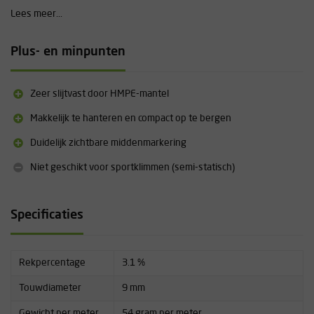
slijtvastheid en lange levensduur. Het touw behoudt zijn flexibiliteit
Lees meer...
en prestaties, zelfs na intensief gebruik.
Aanvullende informatie
Plus- en minpunten
Diameter: 9,0 mm
Gewicht: 54 g/m
Zeer slijtvast door HMPE-mantel
Middenmarkering: Ja
Aantal UIAA normvallen: 10
Makkelijk te hanteren en compact op te bergen
Belangrijk: dit touw is niet geschikt voor sportklimmen of andere
Duidelijk zichtbare middenmarkering
toepassingen waarbij valkracht opgevangen moet worden.
Niet geschikt voor sportklimmen (semi-statisch)
Meer informatie over dit product vind je terug onder
"Downloads"
Specificaties
Rekpercentage
3.1 %
Touwdiameter
9 mm
Gewicht per meter
54 gram per meter