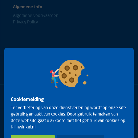
Algemene info
Algemene voorwaarden
Privacy Policy
Bel met onze experts
+31(0)85 0653688
Cookiemelding
Ter verbetering van onze dienstverlening wordt op onze site
gebruik gemaakt van cookies. Door gebruik te maken van
Arduinstraat 20
deze website gaat u akkoord met het gebruik van cookies op
4827 HK Breda
Klimwinkel.nl
Telefoon:
+31(0)85 0653688
E-mail:
info@klimwinkel.nl