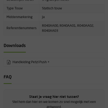
Type Touw
Statisch touw
Middenmarkering
Ja
R040AA00, R040AA01, R040AA02,
Referentienummers
R040AA03
Downloads
Handleiding Petzl Push +
FAQ
Staat je vraag hier niet tussen?
Stel hem dan hier en we komen zo snel mogelijk met een
antwoord.