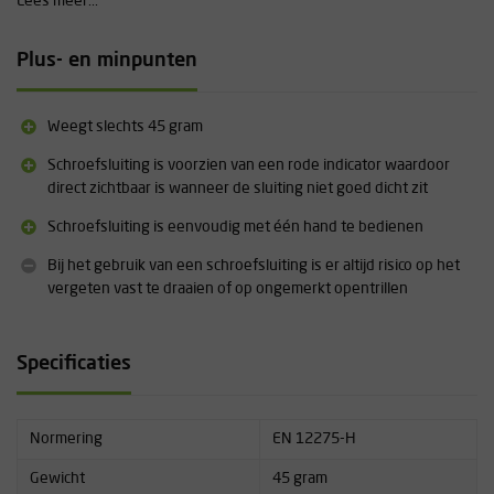
Lees meer...
hanteren met handschoenen aan.
Schroefsluiting
Plus- en minpunten
Met de eenvoudige schroefsluiting kan de Rocha Screw lock snel
handmatig met één hand open en dicht worden geschroefd.
Wanneer de rode indicator op de schroefsluiting zichtbaar is,
Weegt slechts 45 gram
betekent dit dat de karabiner niet dichtgeschroefd is.
Schroefsluiting is voorzien van een rode indicator waardoor
Aanvullende informatie
direct zichtbaar is wanneer de sluiting niet goed dicht zit
Materiaal: Aluminium
Schroefsluiting is eenvoudig met één hand te bedienen
Gewicht: 45 gram
Bij het gebruik van een schroefsluiting is er altijd risico op het
Sterkte: 20 kN
vergeten vast te draaien of op ongemerkt opentrillen
Sterkte dwars belast: 7 kN
Sterkte met open sluiting: 6 kN
Opening: 20 mm
Specificaties
Normering
EN 12275-H
Gewicht
45 gram