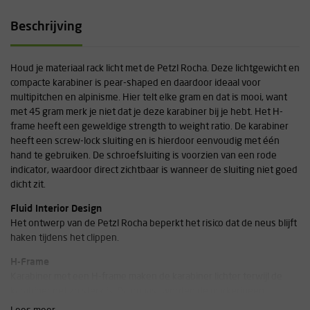
Beschrijving
Houd je materiaal rack licht met de Petzl Rocha. Deze lichtgewicht en
compacte karabiner is pear-shaped en daardoor ideaal voor
multipitchen en alpinisme. Hier telt elke gram en dat is mooi, want
met 45 gram merk je niet dat je deze karabiner bij je hebt. Het H-
frame heeft een geweldige strength to weight ratio. De karabiner
heeft een screw-lock sluiting en is hierdoor eenvoudig met één
hand te gebruiken. De schroefsluiting is voorzien van een rode
indicator, waardoor direct zichtbaar is wanneer de sluiting niet goed
dicht zit.
Fluid Interior Design
Het ontwerp van de Petzl Rocha beperkt het risico dat de neus blijft
haken tijdens het clippen.
H-Frame
Karabiner met een H-frame maken de karabiner lichter terwijl de
karabiner net zo sterk is. Daarnaast worden de markeringen
beschermd tegen slijtage. Ook is de karabiner makkelijker te