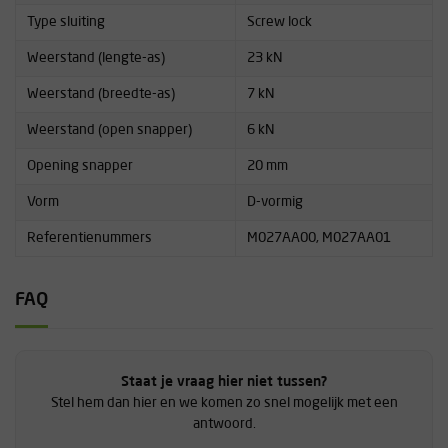
Type sluiting
Screw lock
Weerstand (lengte-as)
23 kN
Weerstand (breedte-as)
7 kN
Weerstand (open snapper)
6 kN
Opening snapper
20 mm
Vorm
D-vormig
Referentienummers
M027AA00, M027AA01
FAQ
Staat je vraag hier niet tussen?
Stel hem dan hier en we komen zo snel mogelijk met een
antwoord.