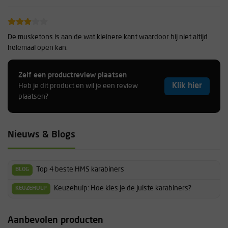
De musketons is aan de wat kleinere kant waardoor hij niet altijd
helemaal open kan.
Benjamin
Zelf een productreview plaatsen
Klik hier
Heb je dit product en wil je een review
plaatsen?
Fijne karabiner en licht gewicht. Door de kleur valt deze goed op,
bijvoorbeeld in sneeuw/ijs. Ideaal voor alpiene tochten.
Nieuws & Blogs
Teun
Top 4 beste HMS karabiners
BLOG
Fijn lichtgewicht karabiner. Vindt zelf de rode indicator heel fijn. Met
Keuzehulp: Hoe kies je de juiste karabiners?
KEUZEHULP
handschoenen aan wel echt aan de kleine kant.
Sarah
Aanbevolen producten