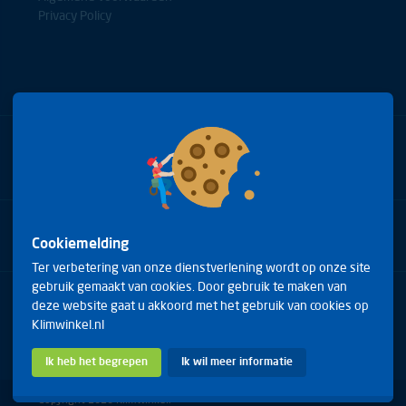
Privacy Policy
Bel met onze experts
+31(0)85 0653688
Cookiemelding
Ter verbetering van onze dienstverlening wordt op onze site
gebruik gemaakt van cookies. Door gebruik te maken van
Arduinstraat 20
deze website gaat u akkoord met het gebruik van cookies op
4827 HK Breda
Klimwinkel.nl
Telefoon:
+31(0)85 0653688
E-mail:
info@klimwinkel.nl
Ik heb het begrepen
Ik wil meer informatie
Copyright 2026 Klimwinkel.