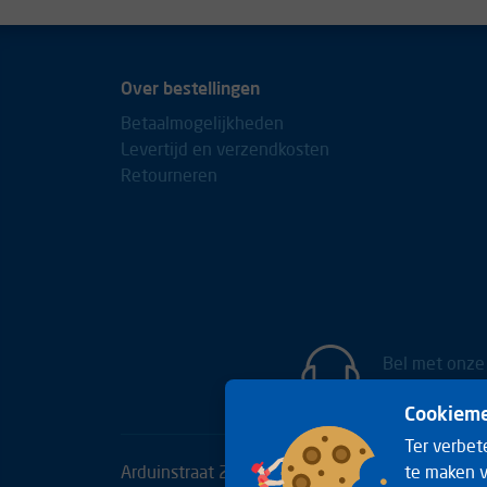
Over bestellingen
Betaalmogelijkheden
Levertijd en verzendkosten
Retourneren
Bel met onze
+31(0)85 
Cookieme
Ter verbet
Arduinstraat 20
Telefoon:
+31(0)85 06536
te maken v