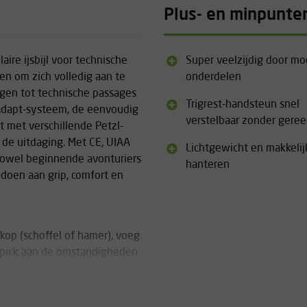
Plus- en minpunte
aire ijsbijl voor technische
Super veelzijdig door mo
en om zich volledig aan te
onderdelen
ngen tot technische passages
Trigrest-handsteun snel
 Adapt-systeem, de eenvoudig
verstelbaar zonder gere
t met verschillende Petzl-
p de uitdaging. Met CE, UIAA
Lichtgewicht en makkelij
r zowel beginnende avonturiers
hanteren
 doen aan grip, comfort en
 kop (schoffel of hamer), voeg
 pick aan de omstandigheden