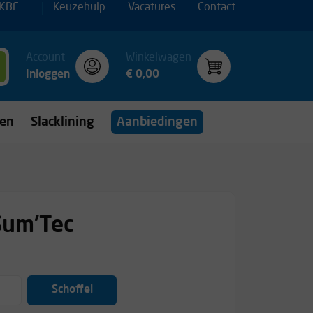
 KBF
Keuzehulp
Vacatures
Contact
Account
Winkelwagen
Inloggen
€ 0,00
gen
Slacklining
Aanbiedingen
Sum'Tec
Schoffel