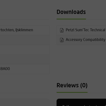
nder gereedschap. Zo heb je
e, of je nu klimt in hard ijs
Downloads
rtochten, IJsklimmen
Petzl Sum'Tec Technical
Accessory Compatibility
r
5BA00
Reviews (0)