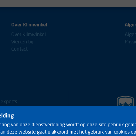
Over Klimwinkel
Alge
Over Klimwinkel
Alge
Werken bij
Priva
Contact
 experts
0653688
lding
ering van onze dienstverlening wordt op onze site gebruik gema
88
an deze website gaat u akkoord met het gebruik van cookies op