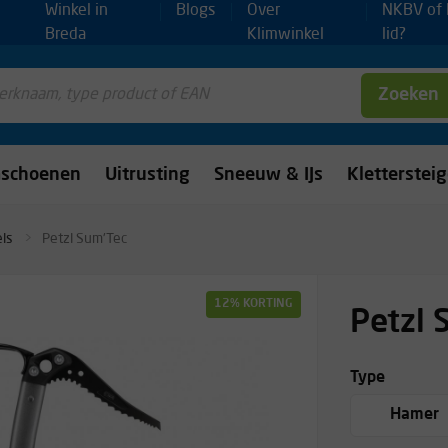
Winkel in
Blogs
Over
NKBV of
Breda
Klimwinkel
lid?
Zoeken
mschoenen
Uitrusting
Sneeuw & IJs
Kletterstei
els
Petzl Sum'Tec
12% KORTING
Petzl 
Type
Hamer