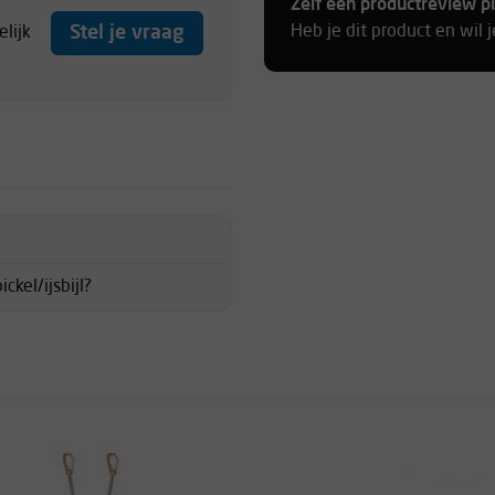
Zelf een productreview p
Stel je vraag
Heb je dit product en wil 
lijk
ckel/ijsbijl?