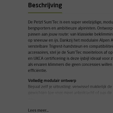
Beschrijving
De Petzl Sum'Tec is een super veelzijdige, modul
bergsporters en ambitieuze alpinisten. Ontworp
passen aan jouw route: van klassieke beklimmi
op sneeuw en ijs. Dankzij het modulaire Alpen
verstelbare Trigrest-handsteun en compatibilitei
accessoires, stel je de Sum'Tec moeiteloos af o
en UKCA certificering is deze ijsbijl ideaal voo
als ervaren klimmers die geen concessies willen
efficiëntie.
Volledig modulair ontwerp
Bepaal zelf je uitrusting: verwissel makkelijk de
gewichten toe voor meer ankerkracht of pas de
aan.
Snel verstelbare Trigrest
Lees meer...