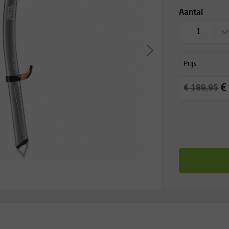
Aantal
1
Prijs
€
€ 189,95