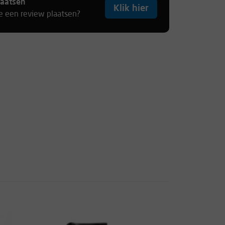
laatsen
Klik hier
je een review plaatsen?