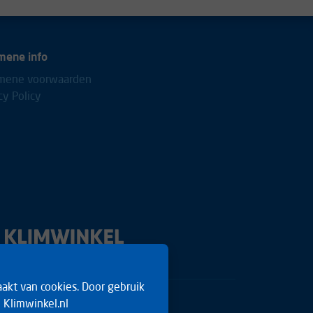
mene info
mene voorwaarden
cy Policy
akt van cookies. Door gebruik
 Klimwinkel.nl