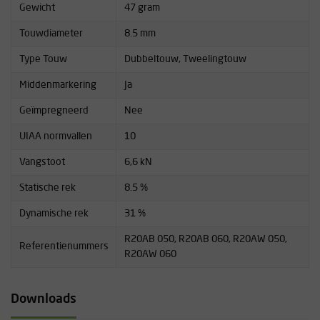
Gewicht
47 gram
Touwdiameter
8.5 mm
Type Touw
Dubbeltouw, Tweelingtouw
Middenmarkering
Ja
Geïmpregneerd
Nee
UIAA normvallen
10
Vangstoot
6,6 kN
Statische rek
8.5 %
Dynamische rek
31 %
R20AB 050, R20AB 060, R20AW 050,
Referentienummers
R20AW 060
Downloads