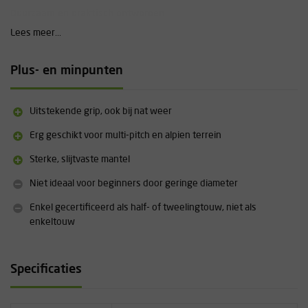
Duurzaam en praktisch ontworpen
De dikkere mantel en innovatieve UltraSonic Finish verlengen de
Lees meer...
levensduur van het touw aanzienlijk. De ClimbReady Coil garandeert
bovendien dat het direct uit de verpakking goed te gebruiken is
Plus- en minpunten
zonder krullen of knopen.
Aanvullende informatie:
Uitstekende grip, ook bij nat weer
Touwtype: half (EN 892) en tweeling
Materiaal: Nylon
Erg geschikt voor multi-pitch en alpien terrein
EverFlex treatment
Sterke, slijtvaste mantel
ClimbReady Coil
Niet ideaal voor beginners door geringe diameter
Enkel gecertificeerd als half- of tweelingtouw, niet als
enkeltouw
Specificaties