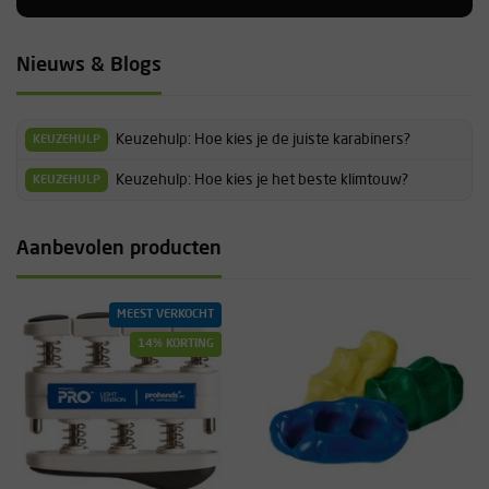
Niek
Nieuws & Blogs
Fijn product ligt goed in de hand. Ideaal om altijd bij te hebben.
Keuzehulp: Hoe kies je de juiste karabiners?
KEUZEHULP
Enige nadeel is dat het zwarte rubber makkelijk eraf komt.
Keuzehulp: Hoe kies je het beste klimtouw?
KEUZEHULP
Daan
Aanbevolen producten
Its great for training individual fingers without compensating for
each one. It's also good for finger independency
MEEST VERKOCHT
Daniel
14% KORTING
Uitstekend ter ondersteuning van mijn gripvermogen. De
weerstand is zodanig dat het een goede oefening biedt zonder
blessures te veroorzaken .