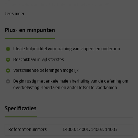
Om voor iedereen de juiste training te bieden zijn er vijf
verschillende varianten met ieder een verschillende kracht per veer.
Lees meer...
Kleur
Groen
Geel
Blauw
Rood
Zwart
Training
Extra extra licht
Extra licht
Licht
Middel
Zwaar
Plus- en minpunten
Kracht per veer
0.45kg
1.36kg
2.27kg
3.18kg
4,09kg
Ideale hulpmiddel voor training van vingers en onderarm
Beschikbaar in vijf sterktes
Verschillende oefeningen mogelijk
Begin rustig met enkele malen herhaling van de oefening om
overbelasting, spierfalen en ander letsel te voorkomen
Specificaties
Referentienummers
14000, 14001, 14002, 14003