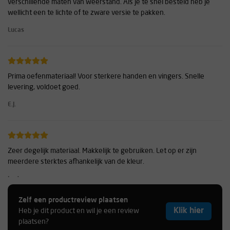
verschillende maten van weerstand. Als je te snel besteld heb je
wellicht een te lichte of te zware versie te pakken.
Lucas
Prima oefenmateriaal! Voor sterkere handen en vingers. Snelle
levering, voldoet goed.
E.J.
Zeer degelijk materiaal. Makkelijk te gebruiken. Let op er zijn
meerdere sterktes afhankelijk van de kleur.
Jordy
Zelf een productreview plaatsen
Klik hier
Heb je dit product en wil je een review
plaatsen?
fijn apparaat! :) ik klim 6B a 6C en voor mij de perfecte weerstand