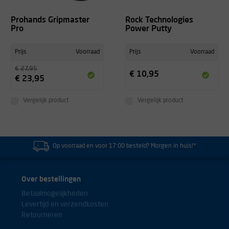
Marijn
Prohands Gripmaster
Rock Technologies
Pro
Power Putty
Prijs
Voorraad
Prijs
Voorraad
Verbazend hoeveel het helpt om met name pink en ringvinger extra
€ 27,95
te trainen.
€ 10,95
€ 23,95
Henk
Vergelijk product
Vergelijk product
Fijn om krachttraining voor vingers mee te doen. Het zwarte rubber
Op voorraad en voor 17:00 besteld? Morgen in huis!*
laat wel los en na veel oefenen ben ik toe aan de zwarte...
Heerko
Over bestellingen
Betaalmogelijkheden
Levertijd en verzendkosten
Bevalt prima. Doet wat je er van verwacht. Maar de zwaarte is
Retourneren
uiteraard heel persoonlijk