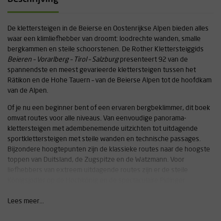
De klettersteigen in de Beierse en Oostenrijkse Alpen bieden alles
waar een klimliefhebber van droomt: loodrechte wanden, smalle
bergkammen en steile schoorstenen. De Rother Klettersteiggids
Beieren – Vorarlberg – Tirol – Salzburg
presenteert 92 van de
spannendste en meest gevarieerde klettersteigen tussen het
Rätikon en de Hohe Tauern – van de Beierse Alpen tot de hoofdkam
van de Alpen.
Of je nu een beginner bent of een ervaren bergbeklimmer, dit boek
omvat routes voor alle niveaus. Van eenvoudige panorama-
klettersteigen met adembenemende uitzichten tot uitdagende
sportklettersteigen met steile wanden en technische passages.
Bijzondere hoogtepunten zijn de klassieke routes naar de hoogste
toppen van Duitsland, de Zugspitze en de Watzmann. Voor
liefhebbers van extreem uitdagende routes zijn er de steile
Königsjodler op de Hochkönig en de spectaculaire Pidinger
Klettersteig.
Lees meer...
Maar niet alleen klassieke topbeklimmingen zijn de moeite waard –
ook avontuurlijke fun-klettersteigen zorgen voor extra plezier en