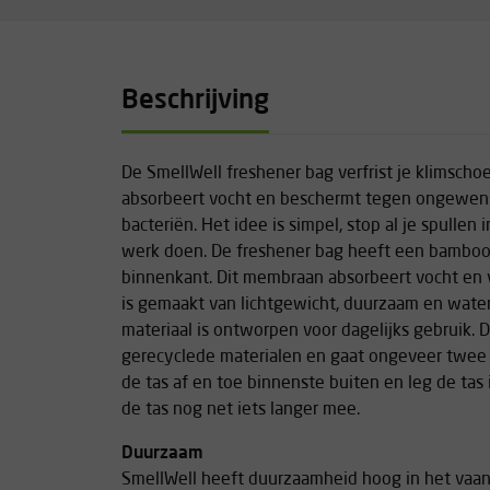
Beschrijving
De SmellWell freshener bag verfrist je klimsch
absorbeert vocht en beschermt tegen ongewens
bacteriën. Het idee is simpel, stop al je spullen 
werk doen. De freshener bag heeft een bambo
binnenkant. Dit membraan absorbeert vocht en v
is gemaakt van lichtgewicht, duurzaam en water
materiaal is ontworpen voor dagelijks gebruik.
gerecyclede materialen en gaat ongeveer twee j
de tas af en toe binnenste buiten en leg de tas 
de tas nog net iets langer mee.
Duurzaam
SmellWell heeft duurzaamheid hoog in het vaand