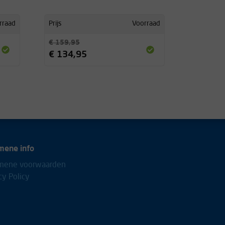
rraad
Prijs
Voorraad
€ 159,95
€ 134,95
mene info
mene voorwaarden
cy Policy