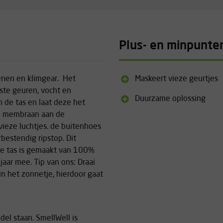
Plus- en minpunte
oenen en klimgear. Het
Maskeert vieze geurtjes
te geuren, vocht en
Duurzame oplossing
in de tas en laat deze het
o membraan aan de
ieze luchtjes. de buitenhoes
bestendig ripstop. Dit
 De tas is gemaakt van 100%
aar mee. Tip van ons: Draai
in het zonnetje, hierdoor gaat
el staan. SmellWell is