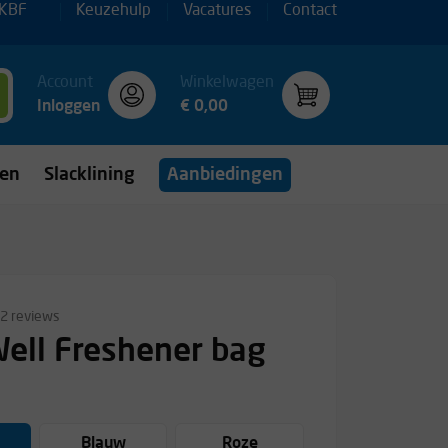
 KBF
Keuzehulp
Vacatures
Contact
Account
Winkelwagen
Inloggen
€ 0,00
gen
Slacklining
Aanbiedingen
2 reviews
ell Freshener bag
Blauw
Roze