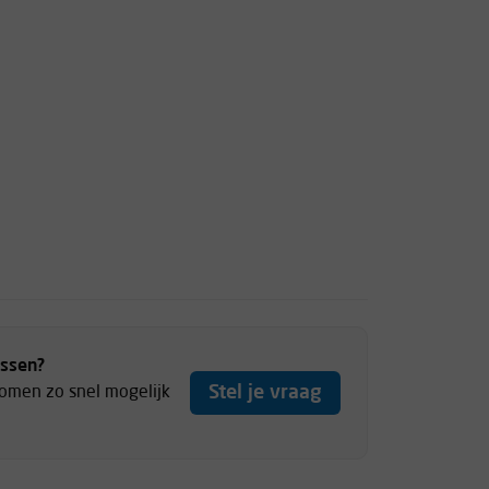
ussen?
Stel je vraag
komen zo snel mogelijk