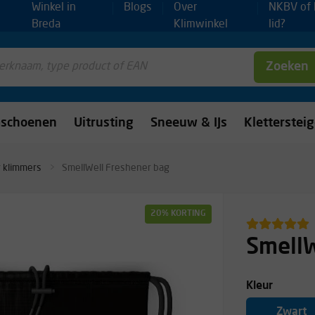
Winkel in
Blogs
Over
NKBV of
Breda
Klimwinkel
lid?
Zoeken
mschoenen
Uitrusting
Sneeuw & IJs
Kletterstei
 klimmers
SmellWell Freshener bag
20% KORTING
SmellW
Kleur
Zwart