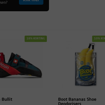
Klik hier
tsen?
18% KORTING
10% KO
 Bullit
Boot Bananas Shoe
Deodorisers