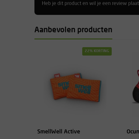
Heb je dit product en wil je een review plaa
Aanbevolen producten
22% KORTING
SmellWell Active
Ocun