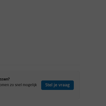
ussen?
Stel je vraag
komen zo snel mogelijk