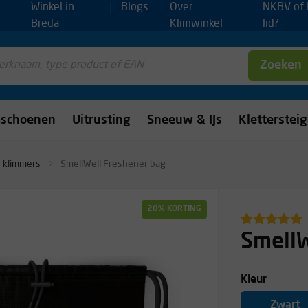
Winkel in
Blogs
Over
NKBV of
Breda
Klimwinkel
lid?
Zoeken
mschoenen
Uitrusting
Sneeuw & IJs
Kletterstei
 klimmers
SmellWell Freshener bag
20% KORTING
SmellW
Kleur
Zwart