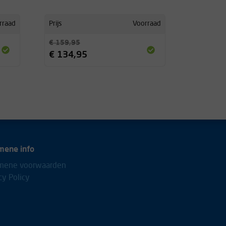
rraad
Prijs
Voorraad
€ 159,95
€ 134,95
mene info
mene voorwaarden
cy Policy