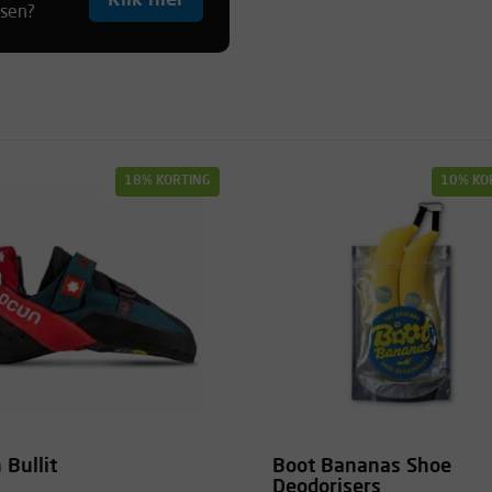
Klik hier
tsen?
18% KORTING
10% KO
 Bullit
Boot Bananas Shoe
Deodorisers