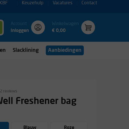
 KBF
Keuzehulp
Vacatures
Contact
Account
Winkelwagen
Inloggen
€ 0,00
gen
Slacklining
Aanbiedingen
2 reviews
ell Freshener bag
Blauw
Roze