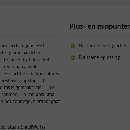
Plus- en minpunte
oenen en klimgear. Het
Maskeert vieze geurtjes
te geuren, vocht en
Duurzame oplossing
in de tas en laat deze het
o membraan aan de
ieze luchtjes. de buitenhoes
bestendig ripstop. Dit
 De tas is gemaakt van 100%
aar mee. Tip van ons: Draai
in het zonnetje, hierdoor gaat
el staan. SmellWell is