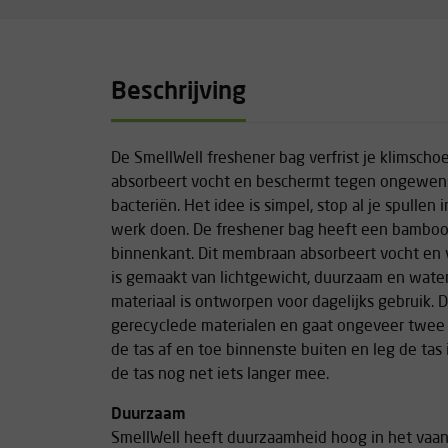
Beschrijving
De SmellWell freshener bag verfrist je klimsch
absorbeert vocht en beschermt tegen ongewens
bacteriën. Het idee is simpel, stop al je spullen 
werk doen. De freshener bag heeft een bambo
binnenkant. Dit membraan absorbeert vocht en v
is gemaakt van lichtgewicht, duurzaam en water
materiaal is ontworpen voor dagelijks gebruik.
gerecyclede materialen en gaat ongeveer twee j
de tas af en toe binnenste buiten en leg de tas 
de tas nog net iets langer mee.
Duurzaam
SmellWell heeft duurzaamheid hoog in het vaand