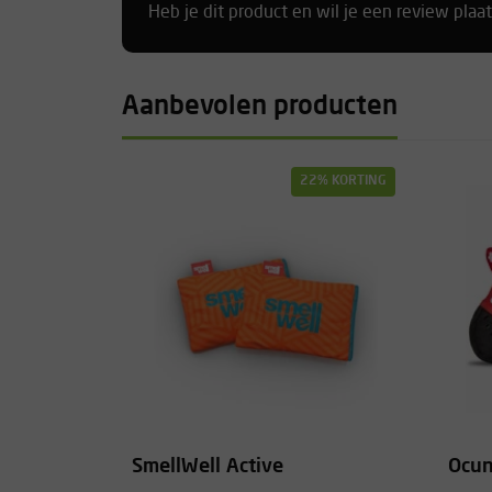
Heb je dit product en wil je een review plaa
Aanbevolen producten
22% KORTING
SmellWell Active
Ocun