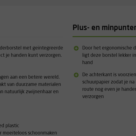
Plus- en minpunte
ulderborstel met geïntegreerde
Door het ergonomische d
rect je handen kunt verzorgen.
ligt deze borstel lekker i
hand
De achterkant is voorzie
agen aan een betere wereld.
schuurpapier zodat je na
aakt van duurzame materialen
route nog even je hande
van natuurlijk zwijnenhaar en
verzorgen
ed plastic
or moeiteloos schoonmaken