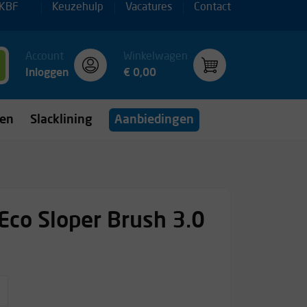
 KBF
Keuzehulp
Vacatures
Contact
Account
Winkelwagen
Inloggen
€ 0,00
gen
Slacklining
Aanbiedingen
 Eco Sloper Brush 3.0