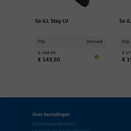
So iLL Stay LV
So i
Prijs
Voorraad
Prijs
€ 168,95
€ 17
€ 143,50
€ 1
Over bestellingen
Betaalmogelijkheden