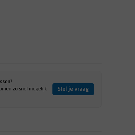
ussen?
Stel je vraag
komen zo snel mogelijk