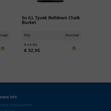
So iLL Tyvek Rolldown Chalk
Bucket
rraad
Prijs
Voorraad
€ 44,95
€ 32,95
mene info
mene voorwaarden