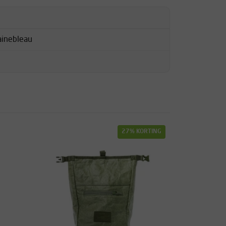
ainebleau
27% KORTING