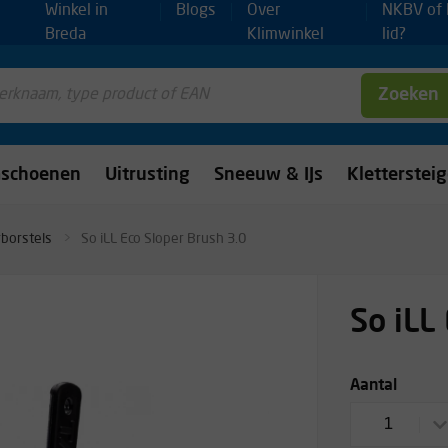
Winkel in
Blogs
Over
NKBV of
Breda
Klimwinkel
lid?
Zoeken
mschoenen
Uitrusting
Sneeuw & IJs
Kletterstei
borstels
So iLL Eco Sloper Brush 3.0
So iLL
Aantal
1