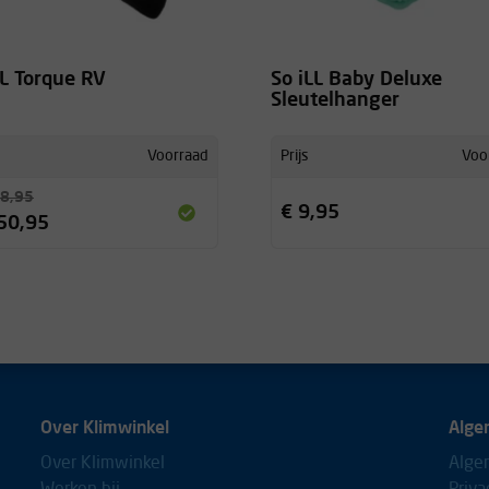
LL Torque RV
So iLL Baby Deluxe
Sleutelhanger
Voorraad
Prijs
Voo
8,95
€ 9,95
50,95
Over Klimwinkel
Alge
Over Klimwinkel
Alge