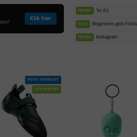
So iLL
PAGINA
Klik hier
tsen?
Beginners gids Font
BLOG
Instagram
PAGINA
MEEST VERKOCHT
16% KORTING