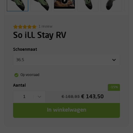
1 review
So iLL Stay RV
Schoenmaat
36.5
Op voorraad
Aantal
-15%
€ 143,50
1
€ 168,95
In winkelwagen