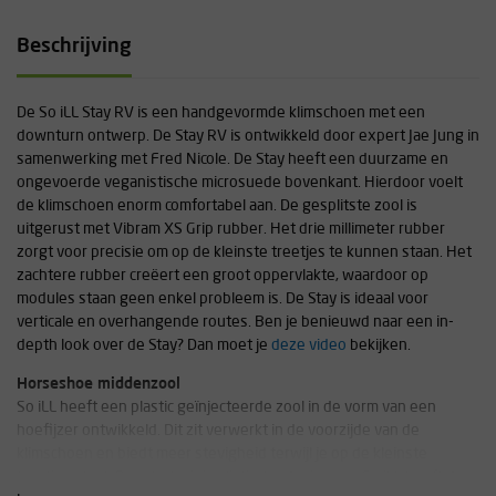
Beschrijving
De So iLL Stay RV is een handgevormde klimschoen met een
downturn ontwerp. De Stay RV is ontwikkeld door expert Jae Jung in
samenwerking met Fred Nicole. De Stay heeft een duurzame en
ongevoerde veganistische microsuede bovenkant. Hierdoor voelt
de klimschoen enorm comfortabel aan. De gesplitste zool is
uitgerust met Vibram XS Grip rubber. Het drie millimeter rubber
zorgt voor precisie om op de kleinste treetjes te kunnen staan. Het
zachtere rubber creëert een groot oppervlakte, waardoor op
modules staan geen enkel probleem is. De Stay is ideaal voor
verticale en overhangende routes. Ben je benieuwd naar een in-
depth look over de Stay? Dan moet je
deze video
bekijken.
Horseshoe middenzool
So iLL heeft een plastic geïnjecteerde zool in de vorm van een
hoefijzer ontwikkeld. Dit zit verwerkt in de voorzijde van de
klimschoen en biedt meer stevigheid terwijl je op de kleinste
treetjes staat. Door het minimalistische design van So iLL heeft de