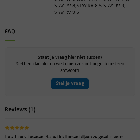
Elastische tong
STAY-RV-8, STAY-RV-8-5, STAY-RV-9,
3mm rubber Vibram XS grip
STAY-RV-9-5
Gesplitste middenzool
35% medium Asymmetrisch
Vegan
FAQ
Designed in Saint Louis
Staat je vraag hier niet tussen?
Stel hem dan hier en we komen zo snel mogelijk met een
antwoord.
Stel je vraag
Reviews (1)
Hele fijne schoenen. Na het inklimmen blijven ze goed in vorm.