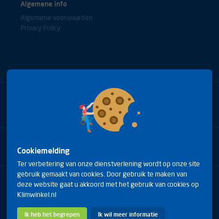
Algemene info
Algemene voorwaarden
Privacy Policy
Bel met onze experts
+31(0)85 0653688
Cookiemelding
Ter verbetering van onze dienstverlening wordt op onze site
gebruik gemaakt van cookies. Door gebruik te maken van
Arduinstraat 20
deze website gaat u akkoord met het gebruik van cookies op
4827 HK Breda
Klimwinkel.nl
Telefoon:
+31(0)85 0653688
E-mail:
info@klimwinkel.nl
Ik heb het begrepen
Ik wil meer informatie