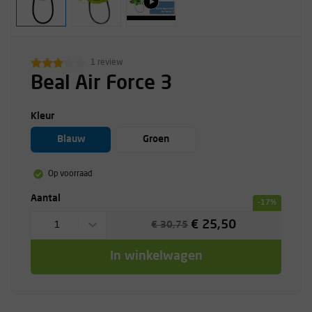
1 review
Beal Air Force 3
Kleur
Blauw
Groen
Op voorraad
Aantal
-17%
€ 25,50
1
€ 30,75
In winkelwagen