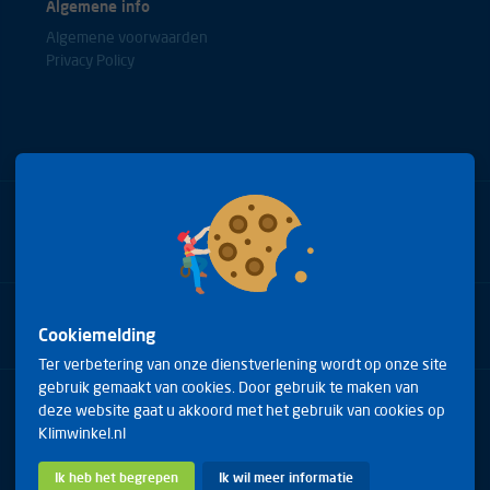
Algemene info
Algemene voorwaarden
Privacy Policy
Bel met onze experts
+31(0)85 0653688
Cookiemelding
Ter verbetering van onze dienstverlening wordt op onze site
gebruik gemaakt van cookies. Door gebruik te maken van
Arduinstraat 20
deze website gaat u akkoord met het gebruik van cookies op
4827 HK Breda
Klimwinkel.nl
Telefoon:
+31(0)85 0653688
E-mail:
info@klimwinkel.nl
Ik heb het begrepen
Ik wil meer informatie